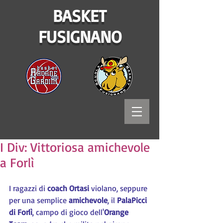
BASKET
FUSIGNANO
I Div: Vittoriosa amichevole
a Forlì
I ragazzi di 
coach Ortasi
 violano, seppure 
per una semplice 
amichevole
, il 
PalaPicci 
di Forlì
, campo di gioco dell'
Orange 