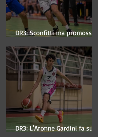
DR3: Sconfitti ma promossi
alle semifinali
DR3: L'Aronne Gardini fa sua
gara 1 dei quarti play-off.