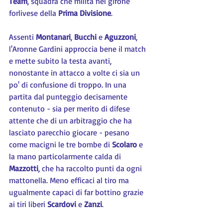
Team
, squadra che milita nel girone 
forlivese della 
Prima Divisione
.
Assenti 
Montanari
, 
Bucchi
 e 
Aguzzoni
, 
l'Aronne Gardini approccia bene il match 
e mette subito la testa avanti, 
nonostante in attacco a volte ci sia un 
po' di confusione di troppo. In una 
partita dal punteggio decisamente 
contenuto - sia per merito di difese 
attente che di un arbitraggio che ha 
lasciato parecchio giocare - pesano 
come macigni le tre bombe di 
Scolaro 
e 
la mano particolarmente calda di 
Mazzotti
, che ha raccolto punti da ogni 
mattonella. Meno efficaci al tiro ma 
ugualmente capaci di far bottino grazie 
ai tiri liberi 
Scardovi 
e 
Zanzi
.