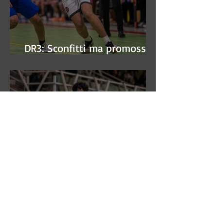
DR3: Sconfitti ma promossi
alle semifinali
DR3: L'Aronne Gardini fa sua
gara 1 dei quarti play-off.