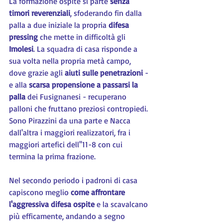
La formazione ospite si parte 
senza 
timori reverenziali
, sfoderando fin dalla 
palla a due iniziale la propria 
difesa 
pressing
 che mette in difficoltà gli 
Imolesi
. La squadra di casa risponde a 
sua volta nella propria metà campo, 
dove grazie agli 
aiuti sulle penetrazioni
 - 
e alla 
scarsa propensione a passarsi la 
palla
 dei Fusignanesi - recuperano 
palloni che fruttano preziosi contropiedi. 
Sono Pirazzini da una parte e Nacca 
dall'altra i maggiori realizzatori, fra i 
maggiori artefici dell''11-8 con cui 
termina la prima frazione.
Nel secondo periodo i padroni di casa 
capiscono meglio 
come affrontare 
l'aggressiva difesa ospite
 e la scavalcano 
più efficamente, andando a segno 