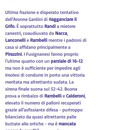
Ultima frazione e disperato tentativo 
dell'Aronne Gardini di 
riagganciare il 
Grifo
. È soprattutto 
Randi 
a mietere 
canestri, coaudiuvato da 
Nacca
, 
Lanconelli 
e 
Rambelli 
mentre i padroni di 
casa si affidano principalmente a 
Pirazzini
. I Fusignanesi fanno proprio 
l'ultimo quarto con un 
parziale di 16-12
ma non è sufficiente per impedire agli 
Imolesi di condurre in porto una vittoria 
meritata ma altrettanto sudata. La 
sirena finale suona sul 52-42. Buona 
prova a rimbalzo di 
Rambelli 
e 
Calderoni
, 
elevato il numero di palloni recuperati 
grazie all'asfissiante difesa - purtroppo 
bilanciato da quasi altrettante palle 
buttate alle ortiche - ma è 
mancata 