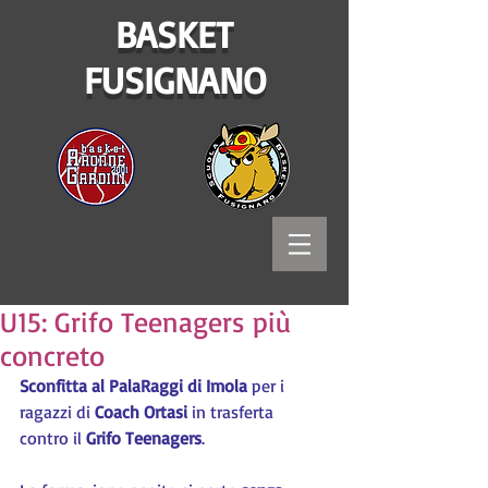
BASKET
FUSIGNANO
U15: Grifo Teenagers più
concreto
Sconfitta al PalaRaggi di Imola
 per i 
ragazzi di 
Coach Ortasi
 in trasferta 
contro il 
Grifo Teenagers
.