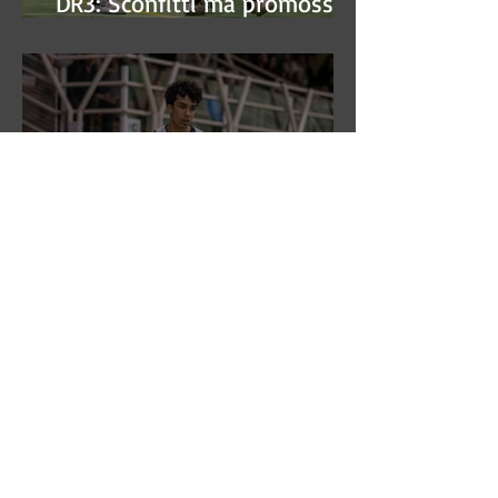
DR3: Sconfitti ma promossi
alle semifinali
DR3: L'Aronne Gardini fa sua
gara 1 dei quarti play-off.