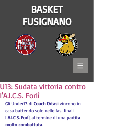
BASKET
FUSIGNANO
U13: Sudata vittoria contro
l'A.I.C.S. Forlì
Gli Under13 di 
Coach Ortasi
 vincono in 
casa battendo solo nelle fasi finali 
l’
A.I.C.S. Forlì
, al termine di una 
partita 
molto combattuta
.