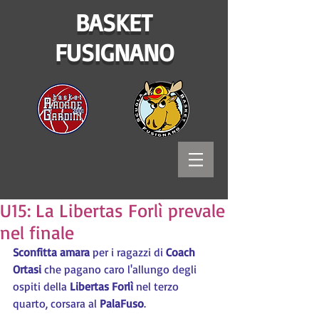
BASKET
FUSIGNANO
U15: La Libertas Forlì prevale
nel finale
Sconfitta amara
 per i ragazzi di 
Coach 
Ortasi
 che pagano caro l'allungo degli 
ospiti della 
Libertas Forlì
 nel terzo 
quarto, corsara al 
PalaFuso
.