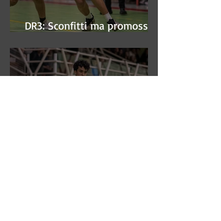
DR3: Sconfitti ma promossi
alle semifinali
DR3: L'Aronne Gardini fa sua
gara 1 dei quarti play-off.