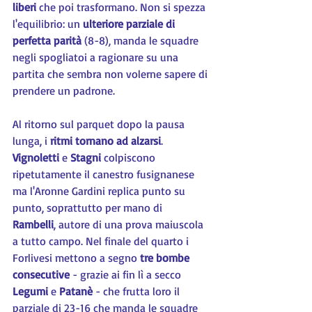
liberi
 che poi trasformano. Non si spezza 
l'equilibrio: un 
ulteriore parziale di 
perfetta parità
 (8-8), manda le squadre 
negli spogliatoi a ragionare su una 
partita che sembra non volerne sapere di 
prendere un padrone.
Al ritorno sul parquet dopo la pausa 
lunga, i 
ritmi tornano ad alzarsi
. 
Vignoletti
 e 
Stagni
 colpiscono 
ripetutamente il canestro fusignanese 
ma l'Aronne Gardini replica punto su 
punto, soprattutto per mano di 
Rambelli
, autore di una prova maiuscola 
a tutto campo. Nel finale del quarto i 
Forlivesi mettono a segno 
tre bombe 
consecutive
 - grazie ai fin lì a secco 
Legumi
 e 
Patanè 
- che frutta loro il 
parziale di 23-16 che manda le squadre 