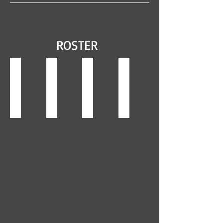
ROSTER
Marco Bufis
Mattia Mazzotti
Bryan Miserocchi
Filippo Marangoni
#17
#21
#28
#31
anno
anno
anno
anno
2014
2014
2014
2013