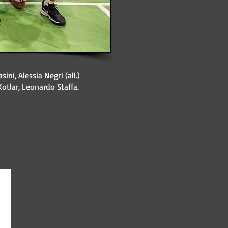
ini, Alessia Negri (all.)
otlar, Leonardo Staffa.
Lorenzo Bandoli
#8
anno
2008