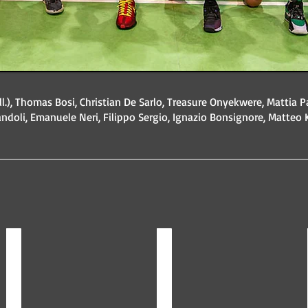
all.), Thomas Bosi, Christian De Sarlo, Treasure Onyekwere, Mattia Pas
ndoli, Emanuele Neri, Filippo Sergio, Ignazio Bonsignore, Matteo K
Christian De Sarlo
Ignazio Bonsignore
#7
#9
anno
anno
2008
2009