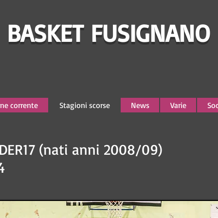
BASKET FUSIGNANO
ne corrente
Stagioni scorse
News
Varie
Soc
ER17 (nati anni 2008/09)
4