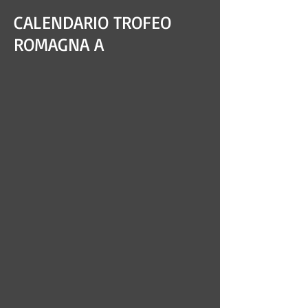
CALENDARIO TROFEO
ROMAGNA A