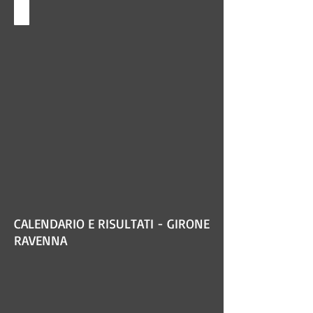
CALENDARIO E RISULTATI - GIRONE
RAVENNA