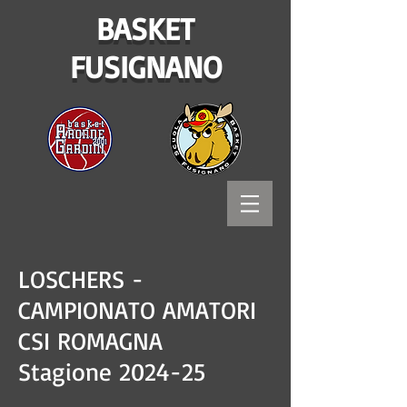
BASKET
FUSIGNANO
LOSCHERS -
CAMPIONATO AMATORI
CSI ROMAGNA
Stagione 2024-25