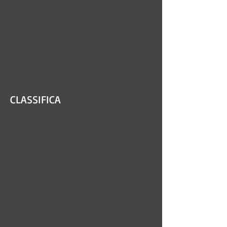
CLASSIFICA