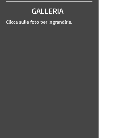
GALLERIA
Clicca sulle foto per ingrandirle.
05/04/2025
05/04/2025
Vs
Vs
Castel
Castel
S.
S.
Pietro
Pietro
05/04/2025
05/04/2025
Vs
Vs
Castel
Castel
S.
S.