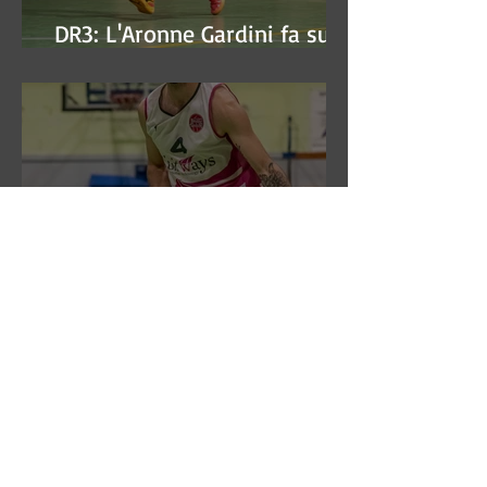
DR3: L'Aronne Gardini fa sua
gara 1 dei quarti play-off.
DR3: La CSI Servizi vince la
gara 'antipasto' dei play-off