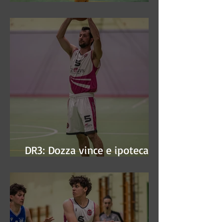
DR3: Sconfitti ed eliminati
DR3: Dozza vince e ipoteca la
finale