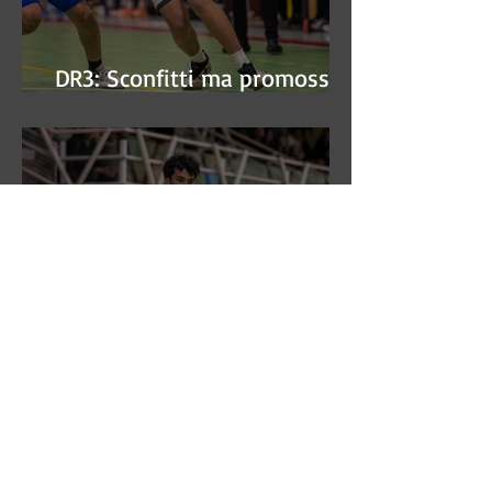
DR3: Sconfitti ma promossi
alle semifinali
DR3: L'Aronne Gardini fa sua
gara 1 dei quarti play-off.