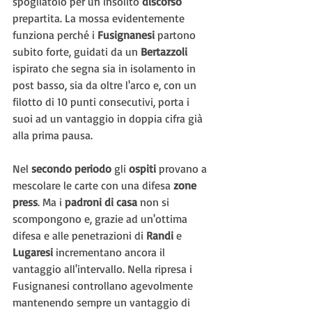
spogliatoio per un insolito 
discorso 
prepartita. La mossa evidentemente 
funziona perché i 
Fusignanesi 
partono 
subito forte, guidati da un 
Bertazzoli 
ispirato che segna sia in isolamento in 
post basso, sia da oltre l'arco e, con un 
filotto di 10 punti consecutivi, porta i 
suoi ad un vantaggio in doppia cifra già 
alla prima pausa.
Nel 
secondo periodo 
gli 
ospiti 
provano a 
mescolare le carte con una difesa 
zone 
press
. Ma i 
padroni di casa
 non si 
scompongono e, grazie ad un'ottima 
difesa e alle penetrazioni di 
Randi 
e 
Lugaresi 
incrementano ancora il 
vantaggio all'intervallo. Nella ripresa i 
Fusignanesi controllano agevolmente 
mantenendo sempre un vantaggio di 