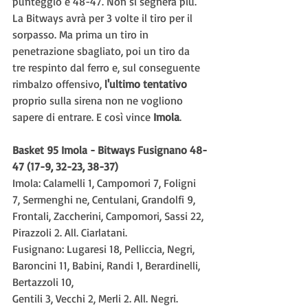
punteggio è 48-47. Non si segnerà più. 
La Bitways avrà per 3 volte il tiro per il 
sorpasso. Ma prima un tiro in 
penetrazione sbagliato, poi un tiro da 
tre respinto dal ferro e, sul conseguente 
rimbalzo offensivo,
 l'ultimo tentativo 
proprio sulla sirena non ne vogliono 
sapere di entrare. E così vince 
Imola
.
Basket 95 Imola - Bitways Fusignano 48-
47 (17-9, 32-23, 38-37)
Imola: Calamelli 1, Campomori 7, Foligni 
7, Sermenghi ne, Centulani, Grandolfi 9, 
Frontali, Zaccherini, Campomori, Sassi 22, 
Pirazzoli 2. All. Ciarlatani.
Fusignano: Lugaresi 18, Pelliccia, Negri, 
Baroncini 11, Babini, Randi 1, Berardinelli, 
Bertazzoli 10,
Gentili 3, Vecchi 2, Merli 2. All. Negri.