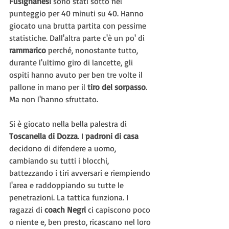
Fusignanesi 
sono stati sotto nel 
punteggio per 40 minuti su 40. Hanno 
giocato una brutta partita con pessime 
statistiche. Dall'altra parte c'è un po' di 
rammarico 
perché, nonostante tutto, 
durante l'ultimo giro di lancette, gli 
ospiti hanno avuto per ben tre volte il 
pallone in mano per il 
tiro del sorpasso
. 
Ma non l'hanno sfruttato.
Si è giocato nella bella palestra di 
Toscanella di Dozza
. I 
padroni di casa
decidono di difendere a uomo, 
cambiando su tutti i blocchi, 
battezzando i tiri avversari e riempiendo 
l'area e raddoppiando su tutte le 
penetrazioni. La tattica funziona. I 
ragazzi di 
coach Negri
 ci capiscono poco 
o niente e, ben presto, ricascano nel loro 