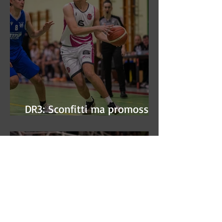
DR3: Sconfitti ma promossi
alle semifinali