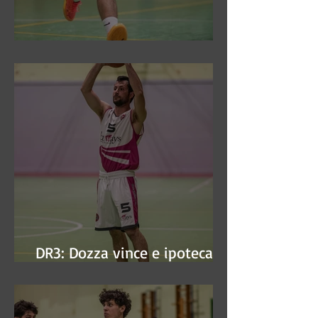
DR3: Sconfitti ed eliminati
DR3: Dozza vince e ipoteca la
finale