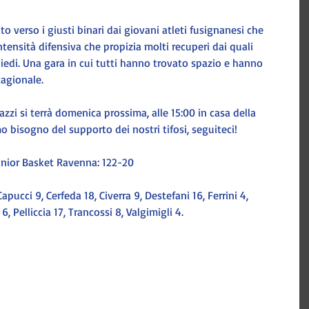
to verso i giusti binari dai giovani atleti fusignanesi che 
nsità difensiva che propizia molti recuperi dai quali 
iedi. Una gara in cui tutti hanno trovato spazio e hanno 
tagionale.
zzi si terrà domenica prossima, alle 15:00 in casa della 
o bisogno del supporto dei nostri tifosi, seguiteci!
unior Basket Ravenna: 122-20
apucci 9, Cerfeda 18, Civerra 9, Destefani 16, Ferrini 4, 
 Pelliccia 17, Trancossi 8, Valgimigli 4.