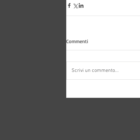
Commenti
Scrivi un commento...
Bitways -