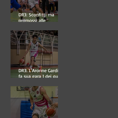
DR3: Sconfitti ma
promossi alle
semifinali
DR3: L'Aronne Gardini
fa sua gara 1 dei quarti
play-off.