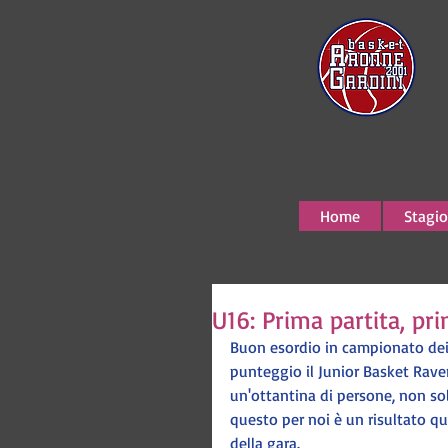
Home
Stagio
U16: Prima partita, pri
Buon esordio in campionato dei 
punteggio il Junior Basket Rave
un'ottantina di persone, non sol
questo per noi è un risultato qu
della gara.