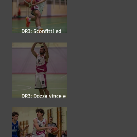
DR3: Sconfitti ed
eliminati
DR3: Dozza vince e
ipoteca la finale