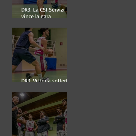
DR3: La CSI Servizi
vince la gara
'antipasto' dei play-off
DR3: Vittoria sofferta a
Faenza