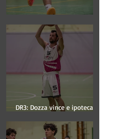
DR3: Sconfitti ed eliminati
DR3: Dozza vince e ipoteca la
finale