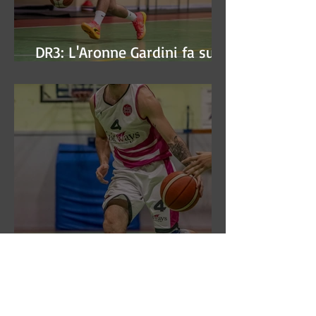
DR3: L'Aronne Gardini fa sua
gara 1 dei quarti play-off.
DR3: La CSI Servizi vince la
gara 'antipasto' dei play-off