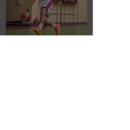
DR3: L'Aronne Gardini fa sua
gara 1 dei quarti play-off.