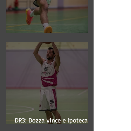
DR3: Sconfitti ed eliminati
DR3: Dozza vince e ipoteca la
finale