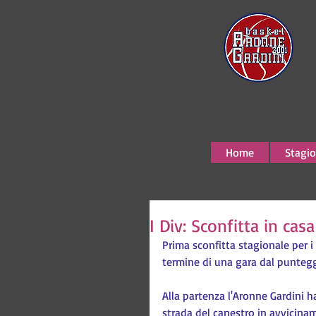
Home
Stagio
I Div: Sconfitta in cas
Prima sconfitta stagionale per i 
termine di una gara dal punteggio
Alla partenza l'Aronne Gardini ha
strada del canestro in avviciname