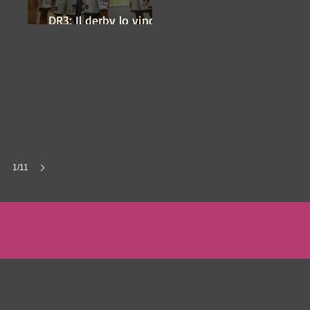
DR3: Il derby lo vince
ancora Lugo
1/11