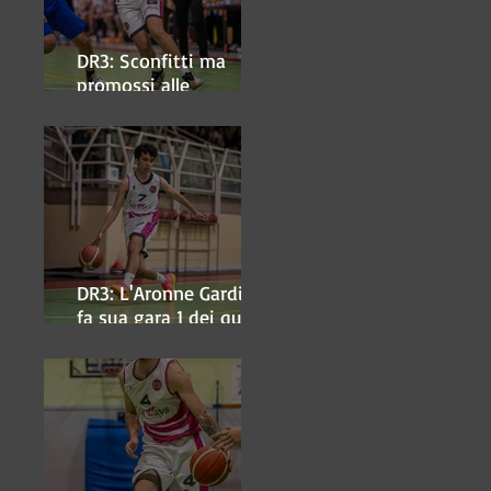
DR3: Sconfitti ma
promossi alle
semifinali
DR3: L'Aronne Gardini
fa sua gara 1 dei quarti
play-off.