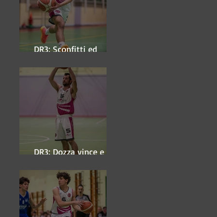
DR3: Sconfitti ed
eliminati
DR3: Dozza vince e
ipoteca la finale