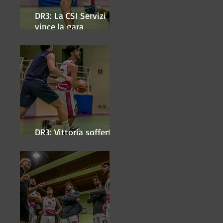
DR3: La CSI Servizi
vince la gara
'antipasto' dei play-off
DR3: Vittoria sofferta a
Faenza