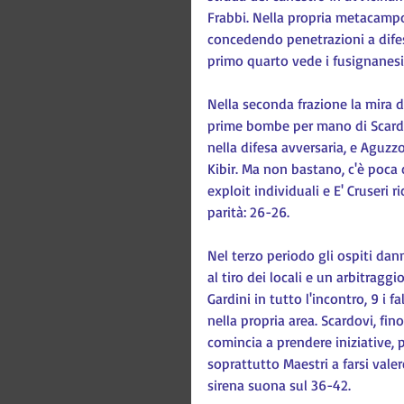
Frabbi. Nella propria metacampo
concedendo penetrazioni a difes
primo quarto vede i fusignanesi
Nella seconda frazione la mira d
prime bombe per mano di Scardov
nella difesa avversaria, e Aguzz
Kibir. Ma non bastano, c'è poca 
exploit individuali e E' Cruseri 
parità: 26-26.
Nel terzo periodo gli ospiti dan
al tiro dei locali e un arbitraggi
Gardini in tutto l'incontro, 9 i fal
nella propria area. Scardovi, fin
comincia a prendere iniziative, 
soprattutto Maestri a farsi vale
sirena suona sul 36-42.