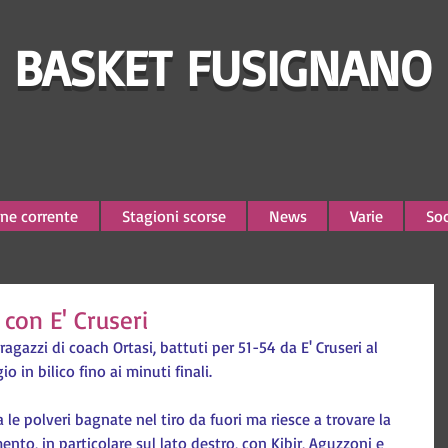
BASKET FUSIGNANO
ne corrente
Stagioni scorse
News
Varie
Soc
a con E' Cruseri
ragazzi di coach Ortasi, battuti per 51-54 da E' Cruseri al 
 in bilico fino ai minuti finali.
 le polveri bagnate nel tiro da fuori ma riesce a trovare la 
nto, in particolare sul lato destro, con Kibir, Aguzzoni e 