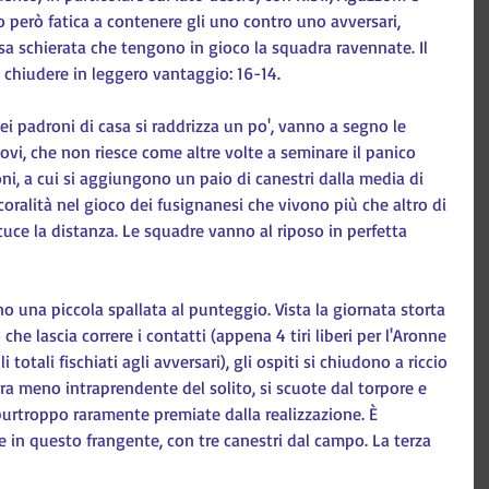
 però fatica a contenere gli uno contro uno avversari, 
a schierata che tengono in gioco la squadra ravennate. Il 
 chiudere in leggero vantaggio: 16-14.
ei padroni di casa si raddrizza un po', vanno a segno le 
i, che non riesce come altre volte a seminare il panico 
oni, a cui si aggiungono un paio di canestri dalla media di 
coralità nel gioco dei fusignanesi che vivono più che altro di 
ricuce la distanza. Le squadre vanno al riposo in perfetta 
no una piccola spallata al punteggio. Vista la giornata storta 
o che lascia correre i contatti (appena 4 tiri liberi per l'Aronne 
li totali fischiati agli avversari), gli ospiti si chiudono a riccio 
ora meno intraprendente del solito, si scuote dal torpore e 
purtroppo raramente premiate dalla realizzazione. È 
re in questo frangente, con tre canestri dal campo. La terza 