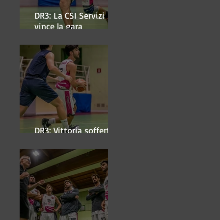
DR3: La CSI Servizi
vince la gara
'antipasto' dei play-off
DR3: Vittoria sofferta a
Faenza