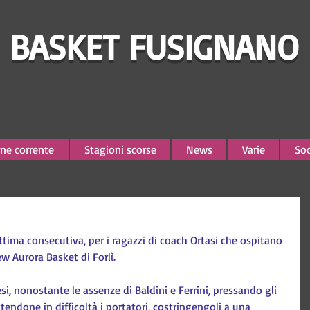
BASKET FUSIGNANO
ne corrente
Stagioni scorse
News
Varie
Soc
ettima consecutiva, per i ragazzi di coach Ortasi che ospitano 
w Aurora Basket di Forlì.
si, nonostante le assenze di Baldini e Ferrini, pressando gli 
tendone in difficoltà i portatori, costringengoli a una 