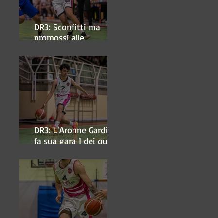
DR3: Sconfitti ma
promossi alle
semifinali
DR3: L'Aronne Gardini
fa sua gara 1 dei quarti
play-off.