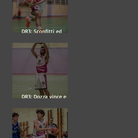
DR3: Sconfitti ed
eliminati
DR3: Dozza vince e
ipoteca la finale