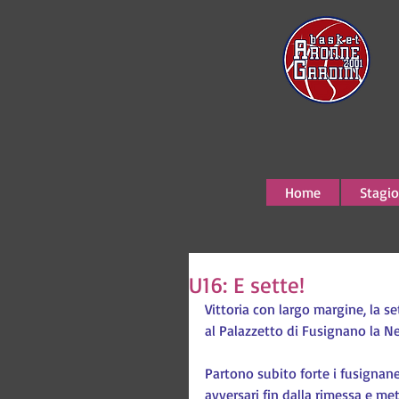
Home
Stagio
U16: E sette!
Vittoria con largo margine, la s
al Palazzetto di Fusignano la Ne
Partono subito forte i fusignane
avversari fin dalla rimessa e met