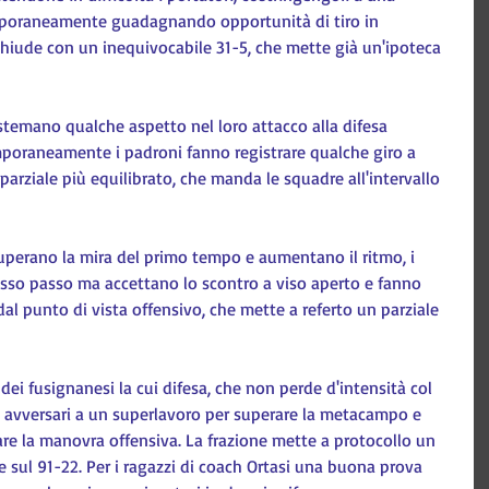
mporaneamente guadagnando opportunità di tiro in 
chiude con un inequivocabile 31-5, che mette già un'ipoteca 
stemano qualche aspetto nel loro attacco alla difesa 
mporaneamente i padroni fanno registrare qualche giro a 
l parziale più equilibrato, che manda le squadre all'intervallo 
recuperano la mira del primo tempo e aumentano il ritmo, i 
stesso passo ma accettano lo scontro a viso aperto e fanno 
 dal punto di vista offensivo, che mette a referto un parziale 
i fusignanesi la cui difesa, che non perde d'intensità col 
li avversari a un superlavoro per superare la metacampo e 
re la manovra offensiva. La frazione mette a protocollo un 
le sul 91-22. Per i ragazzi di coach Ortasi una buona prova 