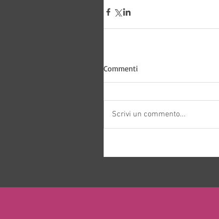
Bitways -
Commenti
Scrivi un commento...