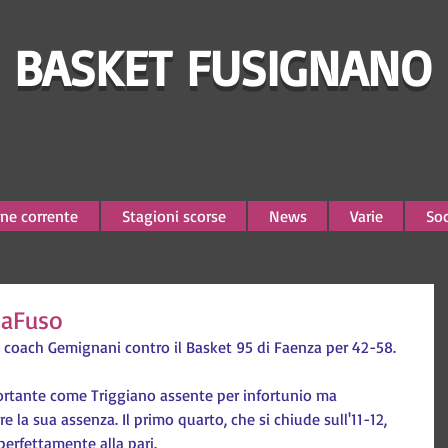
BASKET FUSIGNANO
ne corrente
Stagioni scorse
News
Varie
Soc
alaFuso
di coach Gemignani contro il Basket 95 di Faenza per 42-58.
ortante come Triggiano assente per infortunio ma 
 la sua assenza. Il primo quarto, che si chiude sull'11-12, 
perfettamente alla pari.