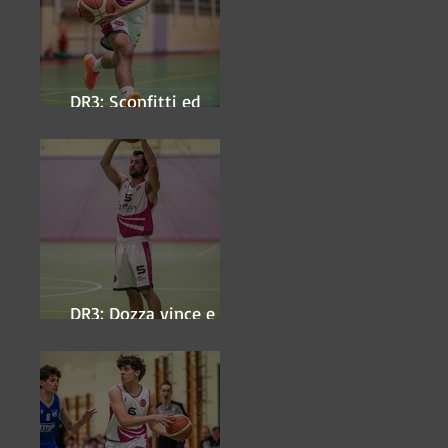
DR3: Sconfitti ed
eliminati
DR3: Dozza vince e
ipoteca la finale