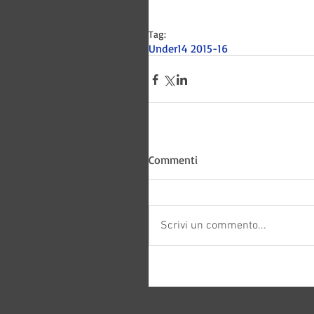
Tag:
Under14 2015-16
Commenti
Bitways -
Scrivi un commento...