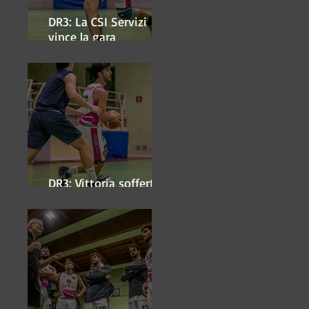
DR3: La CSI Servizi
vince la gara
'antipasto' dei play-off
DR3: Vittoria sofferta a
Faenza