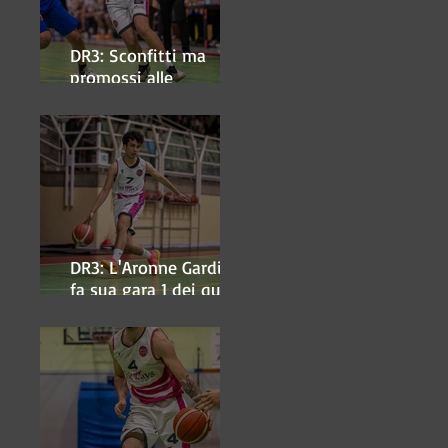
DR3: Sconfitti ma
promossi alle
semifinali
DR3: L'Aronne Gardini
fa sua gara 1 dei quarti
play-off.