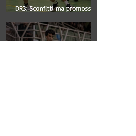
DR3: Sconfitti ma promossi
alle semifinali
DR3: L'Aronne Gardini fa sua
gara 1 dei quarti play-off.