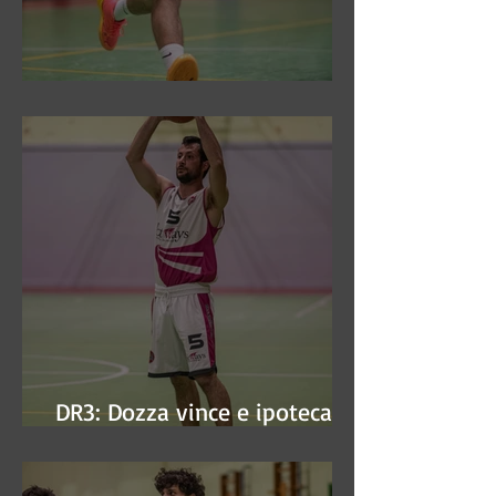
DR3: Sconfitti ed eliminati
DR3: Dozza vince e ipoteca la
finale