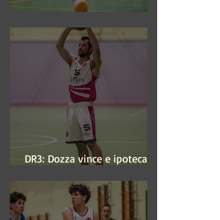
DR3: Sconfitti ed eliminati
DR3: Dozza vince e ipoteca la
finale