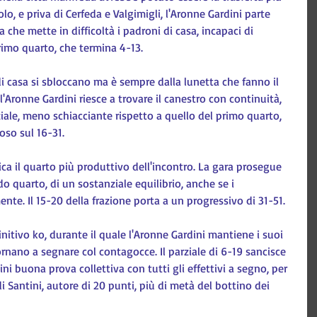
olo, e priva di Cerfeda e Valgimigli, l'Aronne Gardini parte 
che mette in difficoltà i padroni di casa, incapaci di 
rimo quarto, che termina 4-13.
i casa si sbloccano ma è sempre dalla lunetta che fanno il 
'Aronne Gardini riesce a trovare il canestro con continuità, 
iale, meno schiacciante rispetto a quello del primo quarto, 
oso sul 16-31.
rifica il quarto più produttivo dell'incontro. La gara prosegue 
do quarto, di un sostanziale equilibrio, anche se i 
nte. Il 15-20 della frazione porta a un progressivo di 31-51.
initivo ko, durante il quale l'Aronne Gardini mantiene i suoi 
ornano a segnare col contagocce. Il parziale di 6-19 sancisce 
ini buona prova collettiva con tutti gli effettivi a segno, per 
i Santini, autore di 20 punti, più di metà del bottino dei 