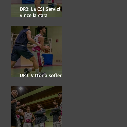
DR3: La CSI Servizi
vince la gara
'antipasto' dei play-off
DR3: Vittoria sofferta a
Faenza