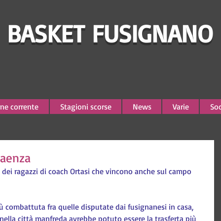
BASKET FUSIGNANO
ne corrente
Stagioni scorse
News
Varie
Soc
Faenza
e dei ragazzi di coach Ortasi che vincono anche sul campo 
iù combattuta fra quelle disputate dai fusignanesi in casa, 
 nella città manfreda avrebbe potuto essere la trasferta più 