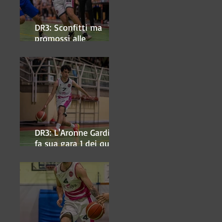
DR3: Sconfitti ma
promossi alle
semifinali
DR3: L'Aronne Gardini
fa sua gara 1 dei quarti
play-off.