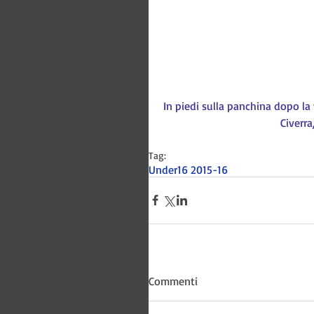
In piedi sulla panchina dopo la v
Civerra
Tag:
Under16 2015-16
Bitways -
Commenti