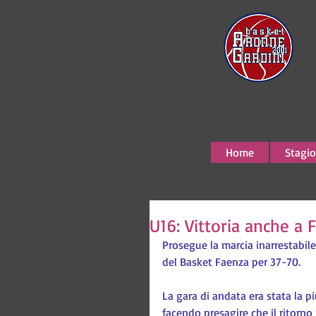
Home
Stagio
U16: Vittoria anche a 
Prosegue la marcia inarrestabil
del Basket Faenza per 37-70.
La gara di andata era stata la p
facendo presagire che il ritorno