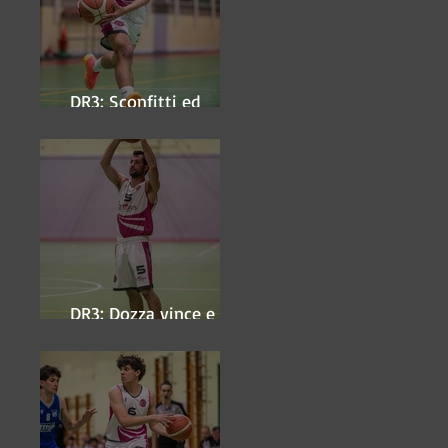
DR3: Sconfitti ed
eliminati
DR3: Dozza vince e
ipoteca la finale