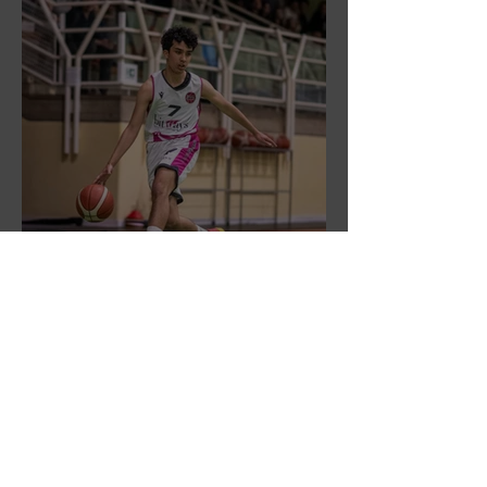
DR3: L'Aronne Gardini fa sua
gara 1 dei quarti play-off.