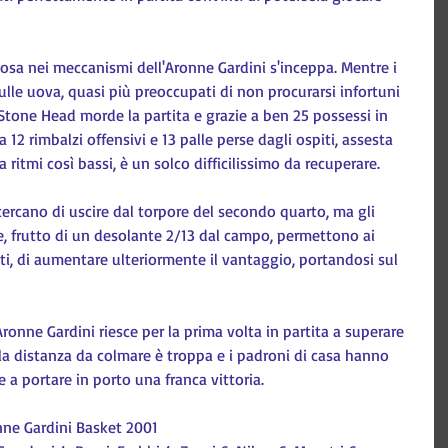
osa nei meccanismi dell'Aronne Gardini s'inceppa. Mentre i 
lle uova, quasi più preoccupati di non procurarsi infortuni 
o Stone Head morde la partita e grazie a ben 25 possessi in 
12 rimbalzi offensivi e 13 palle perse dagli ospiti, assesta 
a ritmi così bassi, è un solco difficilissimo da recuperare.
i cercano di uscire dal torpore del secondo quarto, ma gli 
e, frutto di un desolante 2/13 dal campo, permettono ai 
nti, di aumentare ulteriormente il vantaggio, portandosi sul 
ronne Gardini riesce per la prima volta in partita a superare 
la distanza da colmare è troppa e i padroni di casa hanno 
e a portare in porto una franca vittoria.
ne Gardini Basket 2001