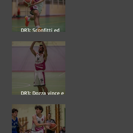
DR3: Sconfitti ed
eliminati
DR3: Dozza vince e
ipoteca la finale