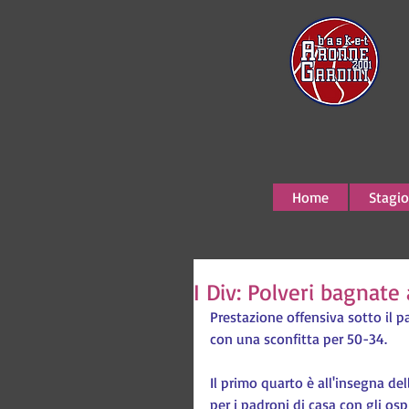
Home
Stagio
I Div: Polveri bagnate
Prestazione offensiva sotto il p
con una sconfitta per 50-34.
Il primo quarto è all'insegna del
per i padroni di casa con gli osp