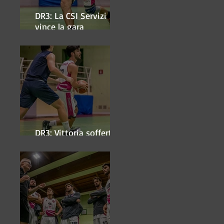
DR3: La CSI Servizi
vince la gara
'antipasto' dei play-off
DR3: Vittoria sofferta a
Faenza