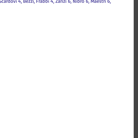
cardovi 4, Bezzi, Frabbi 4, Zanzi 6, Nibro 6, Maestri 6, 