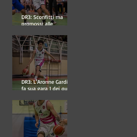
DR3: Sconfitti ma
promossi alle
semifinali
DR3: L'Aronne Gardini
fa sua gara 1 dei quarti
play-off.