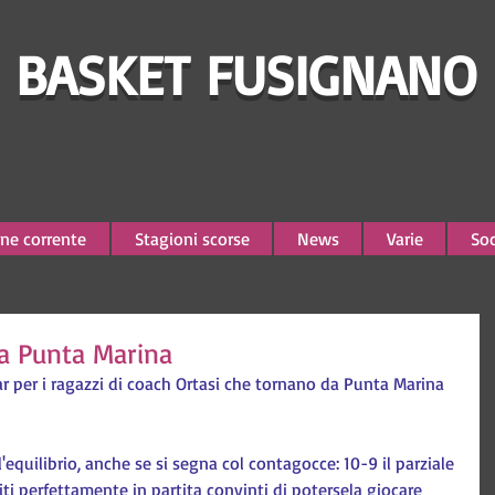
BASKET FUSIGNANO
ne corrente
Stagioni scorse
News
Varie
Soc
 a Punta Marina
ar per i ragazzi di coach Ortasi che tornano da Punta Marina 
l'equilibrio, anche se si segna col contagocce: 10-9 il parziale 
iti perfettamente in partita convinti di potersela giocare 