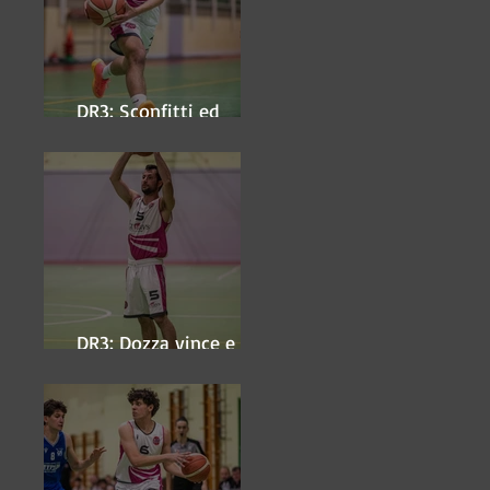
DR3: Sconfitti ed
eliminati
DR3: Dozza vince e
ipoteca la finale