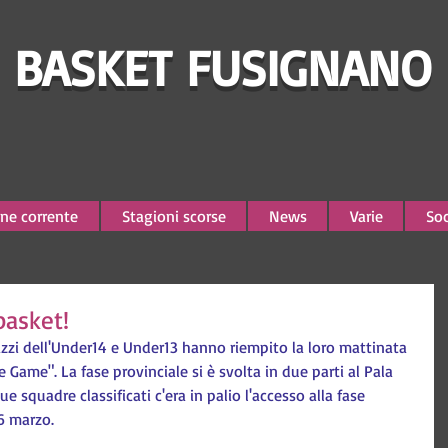
BASKET FUSIGNANO
ne corrente
Stagioni scorse
News
Varie
Soc
basket!
zzi dell'Under14 e Under13 hanno riempito la loro mattinata 
e Game". La fase provinciale si è svolta in due parti al Pala 
e squadre classificati c'era in palio l'accesso alla fase 
 6 marzo.