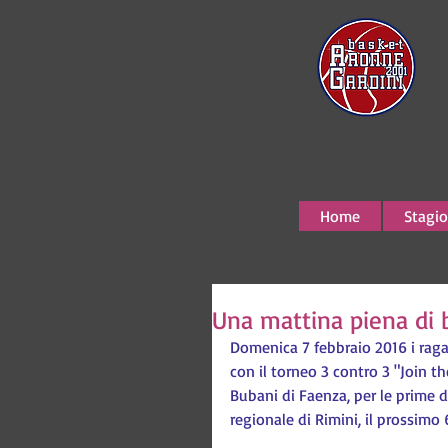
Home
Stagio
Una mattina piena di 
Domenica 7 febbraio 2016 i raga
con il torneo 3 contro 3 "Join th
Bubani di Faenza, per le prime du
regionale di Rimini, il prossimo