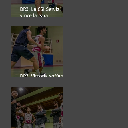
DR3: La CSI Servizi
vince la gara
'antipasto' dei play-off
DR3: Vittoria sofferta a
Faenza