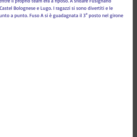
tre il proprio team era a riposo. A sfidare Fusignano 
astel Bolognese e Lugo. I ragazzi si sono divertiti e le 
unto a punto. Fuso A si è guadagnata il 3° posto nel girone 