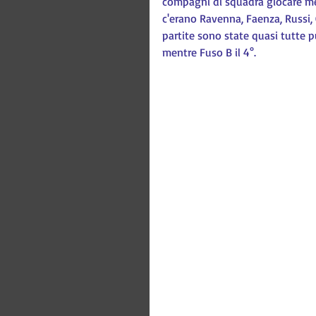
compagni di squadra giocare men
c'erano Ravenna, Faenza, Russi, C
partite sono state quasi tutte p
mentre Fuso B il 4°.