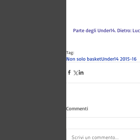
Parte degli Under14. Dietro: Luc
Tag:
Non solo basket
Under14 2015-16
Bitways -
Commenti
Scrivi un commento...