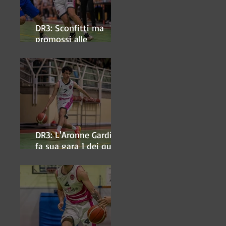
DR3: Sconfitti ma
promossi alle
semifinali
DR3: L'Aronne Gardini
fa sua gara 1 dei quarti
play-off.