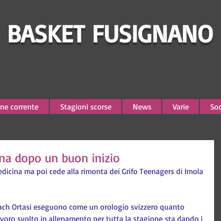
BASKET FUSIGNANO
ne corrente
Stagioni scorse
News
Varie
Soc
ina dopo un buon inizio
edicina ma poi cede alla rimonta dei Grifo Teenagers di Imola 
oach Ortasi eseguono come un orologio svizzero quanto 
voro svolto in allenamento per tutta la stagione sta dando i 