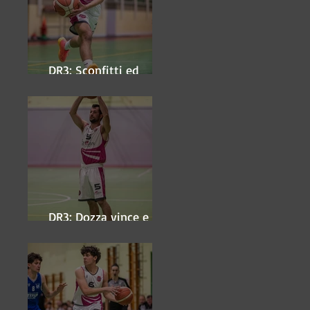
DR3: Sconfitti ed
eliminati
DR3: Dozza vince e
ipoteca la finale