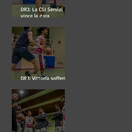
DR3: La CSI Servizi
vince la gara
'antipasto' dei play-off
DR3: Vittoria sofferta a
Faenza