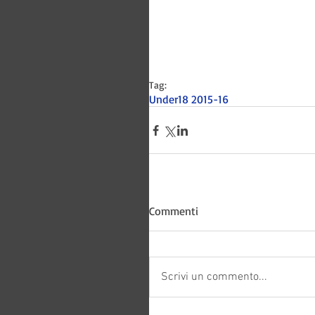
Tag:
Under18 2015-16
Bitways -
Commenti
Scrivi un commento...