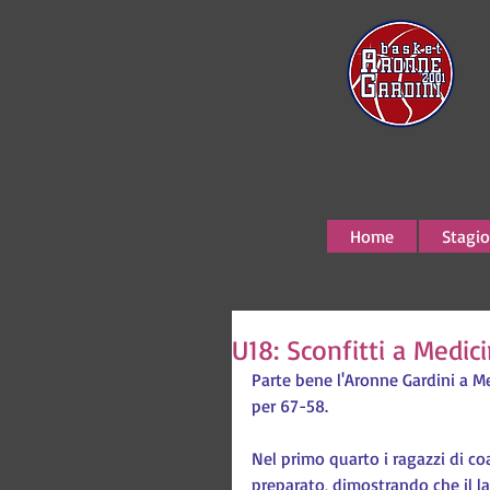
Home
Stagio
U18: Sconfitti a Medic
Parte bene l'Aronne Gardini a M
per 67-58.
Nel primo quarto i ragazzi di c
preparato, dimostrando che il la