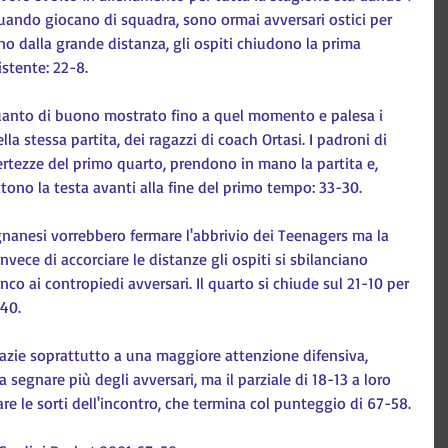
 quando giocano di squadra, sono ormai avversari ostici per 
gno dalla grande distanza, gli ospiti chiudono la prima 
stente: 22-8.
uanto di buono mostrato fino a quel momento e palesa i 
la stessa partita, dei ragazzi di coach Ortasi. I padroni di 
certezze del primo quarto, prendono in mano la partita e, 
ttono la testa avanti alla fine del primo tempo: 33-30.
signanesi vorrebbero fermare l'abbrivio dei Teenagers ma la 
invece di accorciare le distanze gli ospiti si sbilanciano 
anco ai contropiedi avversari. Il quarto si chiude sul 21-10 per 
-40.
grazie soprattutto a una maggiore attenzione difensiva, 
a segnare più degli avversari, ma il parziale di 18-13 a loro 
are le sorti dell'incontro, che termina col punteggio di 67-58.