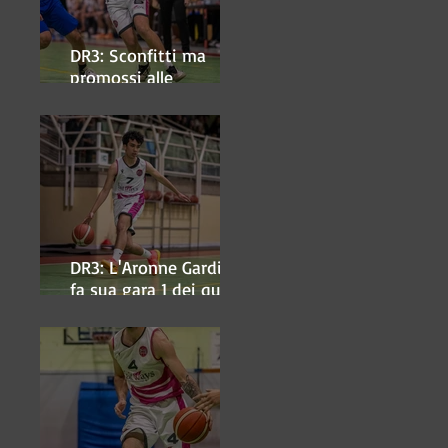
DR3: Sconfitti ma
promossi alle
semifinali
DR3: L'Aronne Gardini
fa sua gara 1 dei quarti
play-off.