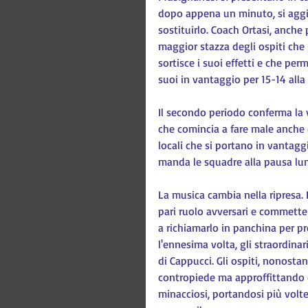
dopo appena un minuto, si aggiu
sostituirlo. Coach Ortasi, anche
maggior stazza degli ospiti che 
sortisce i suoi effetti e che per
suoi in vantaggio per 15-14 alla
Il secondo periodo conferma la v
che comincia a fare male anche d
locali che si portano in vantagg
manda le squadre alla pausa lun
La musica cambia nella ripresa. 
pari ruolo avversari e commette
a richiamarlo in panchina per pre
l'ennesima volta, gli straordinari
di Cappucci. Gli ospiti, nonostan
contropiede ma approffittando de
minacciosi, portandosi più volte