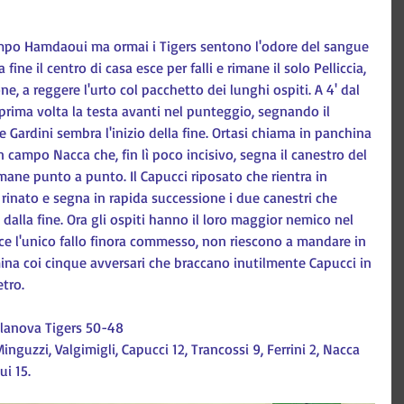
ampo Hamdaoui ma ormai i Tigers sentono l'odore del sangue 
fine il centro di casa esce per falli e rimane il solo Pelliccia, 
e, a reggere l'urto col pacchetto dei lunghi ospiti. A 4' dal 
prima volta la testa avanti nel punteggio, segnando il 
 Gardini sembra l'inizio della fine. Ortasi chiama in panchina 
campo Nacca che, fin lì poco incisivo, segna il canestro del 
mane punto a punto. Il Capucci riposato che rientra in 
nato e segna in rapida successione i due canestri che 
dalla fine. Ora gli ospiti hanno il loro maggior nemico nel 
e l'unico fallo finora commesso, non riescono a mandare in 
rmina coi cinque avversari che braccano inutilmente Capucci in 
tro.
llanova Tigers 50-48
inguzzi, Valgimigli, Capucci 12, Trancossi 9, Ferrini 2, Nacca 
ui 15.