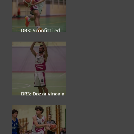
DR3: Sconfitti ed
eliminati
DR3: Dozza vince e
ipoteca la finale