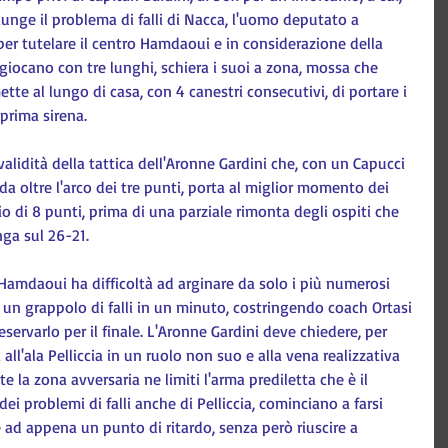
nge il problema di falli di Nacca, l'uomo deputato a 
 per tutelare il centro Hamdaoui e in considerazione della 
giocano con tre lunghi, schiera i suoi a zona, mossa che 
mette al lungo di casa, con 4 canestri consecutivi, di portare i 
 prima sirena.
alidità della tattica dell'Aronne Gardini che, con un Capucci 
a oltre l'arco dei tre punti, porta al miglior momento dei 
io di 8 punti, prima di una parziale rimonta degli ospiti che 
ga sul 26-21.
Hamdaoui ha difficoltà ad arginare da solo i più numerosi 
 un grappolo di falli in un minuto, costringendo coach Ortasi 
servarlo per il finale. L'Aronne Gardini deve chiedere, per 
 all'ala Pelliccia in un ruolo non suo e alla vena realizzativa 
te la zona avversaria ne limiti l'arma prediletta che è il 
i problemi di falli anche di Pelliccia, cominciano a farsi 
 ad appena un punto di ritardo, senza però riuscire a 