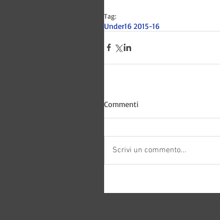
Tag:
Under16 2015-16
Bitways -
Commenti
Scrivi un commento...