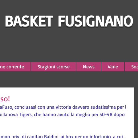
BASKET FUSIGNANO
ne corrente
Stagioni scorse
News
Varie
Soc
uso!
alaFuso, conclusasi con una vittoria davvero sudatissima per i 
i Villanova Tigers, che hanno avuto la meglio per 50-48 dopo 
mpo privi di capitan Baldini, ai box per un infortunio, a cui, 