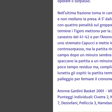
operare il sorpasso.
Nell'ultima frazione torna in c
e non mollano la presa. A 5' dalla 
con quattro penalità sul groppon
termine i Tigers mettono per la 
canestro del 41-42 e per l'Aronne
uno stremato Capucci e mette in 
controsorpasso, ma la partita ri
campo dopo un minuto sembra ri
spaccano la partita a un minuto 
poco tempo residuo ma, complic
lunetta gli ospiti: la partita te
palleggio per fermare il cronome
Aronne Gardini Basket 2001 - Vi
Punteggi individuali: Civerra 2, M
7, Destefani, Pelliccia 3, Hamdao