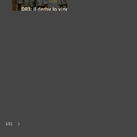
DR3: Il derby lo vince
ancora Lugo
1/11