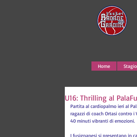
Home
Stagio
U16: Thrilling al PalaF
Partita al cardiopalmo ieri al P
ragazzi di coach Ortasi contro 
40 minuti vibranti di emozioni.
I fusignanesi si presentano in ca