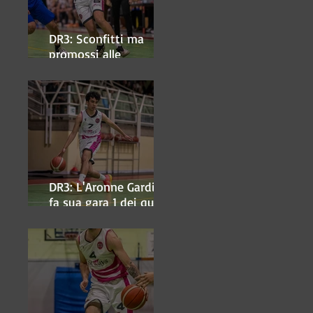
DR3: Sconfitti ma
promossi alle
semifinali
DR3: L'Aronne Gardini
fa sua gara 1 dei quarti
play-off.