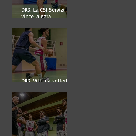
DR3: La CSI Servizi
vince la gara
'antipasto' dei play-off
DR3: Vittoria sofferta a
Faenza