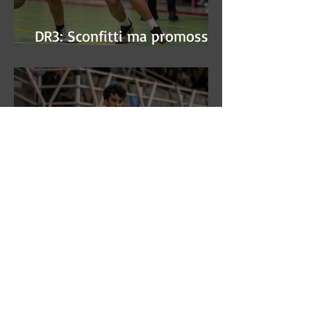
DR3: Sconfitti ma promossi
alle semifinali
DR3: L'Aronne Gardini fa sua
gara 1 dei quarti play-off.