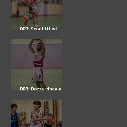
DR3: Sconfitti ed
eliminati
DR3: Dozza vince e
ipoteca la finale