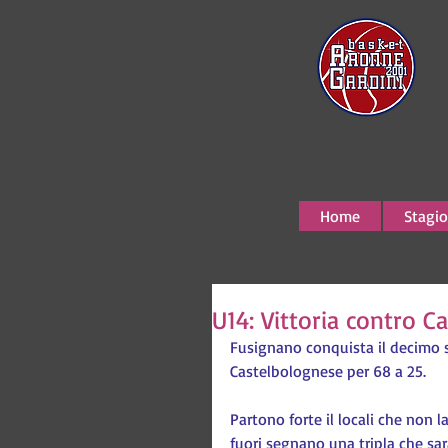
Home
Stagio
U14: Vittoria contro 
Fusignano conquista il decimo 
Castelbolognese per 68 a 25.
Partono forte il locali che non l
fuori segnano una tripla che sa