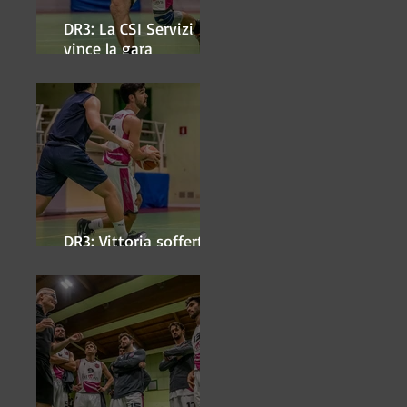
DR3: La CSI Servizi
vince la gara
'antipasto' dei play-off
DR3: Vittoria sofferta a
Faenza