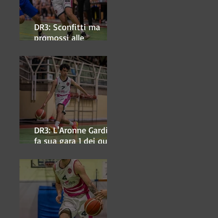
DR3: Sconfitti ma
promossi alle
semifinali
DR3: L'Aronne Gardini
fa sua gara 1 dei quarti
play-off.