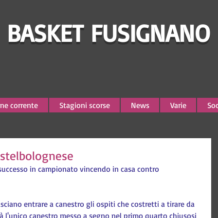
BASKET FUSIGNANO
ne corrente
Stagioni scorse
News
Varie
Soc
Castelbolognese
successo in campionato vincendo in casa contro 
asciano entrare a canestro gli ospiti che costretti a tirare da 
rà l'unico canestro messo a segno nel primo quarto chiusosi 