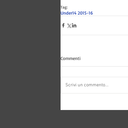
Tag:
Under14 2015-16
Commenti
Bitways -
Scrivi un commento...