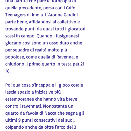
Una partita che pare la fotocopia di 
quella precedente, persa con i Grifo 
Teenagers di Imola. L'Aronne Gardini 
parte bene, affidandosi al collettivo e 
trovando punti da quasi tutti i giocatori 
scesi in campo. Quando i fusignanesi 
giocano così sono un osso duro anche 
per squadre di realtà molto più 
popolose, come quella di Ravenna, e 
chiudono il primo quarto in testa per 21-
18.
Poi qualcosa s'inceppa e il gioco corale 
lascia spazio a iniziative più 
estemporanee che hanno vita breve 
contro i ravennati. Nonostante un 
quarto da favola di Nacca che segna gli 
ultimi 9 punti consecutivi dei suoi, 
colpendo anche da oltre l'arco dei 3 