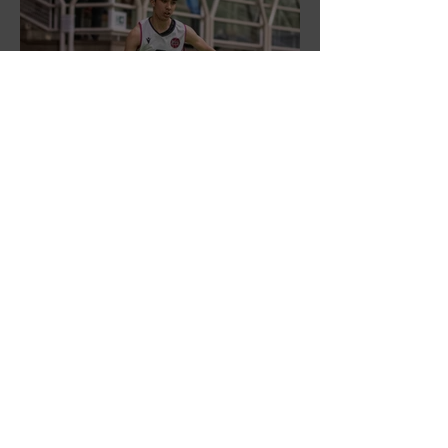
DR3: L'Aronne Gardini fa sua
gara 1 dei quarti play-off.