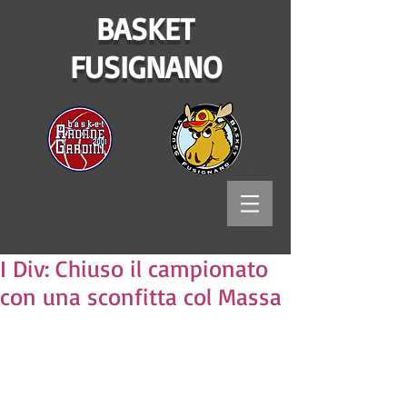
BASKET
FUSIGNANO
I Div: Chiuso il campionato
con una sconfitta col Massa