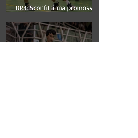
DR3: Sconfitti ma promossi
alle semifinali
DR3: L'Aronne Gardini fa sua
gara 1 dei quarti play-off.