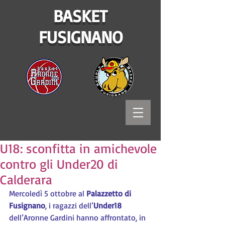
BASKET
FUSIGNANO
U18: sconfitta in amichevole
contro gli Under20 di
Calderara
Mercoledì 5 ottobre al 
Palazzetto di 
Fusignano
, i ragazzi dell’
Under18
dell’Aronne Gardini hanno affrontato, in 