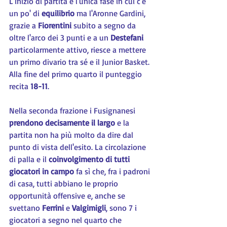
L'inizio di partita è l'unica fase in cui c'è 
un po' di 
equilibrio 
ma l'Aronne Gardini, 
grazie a 
Fiorentini 
subito a segno da 
oltre l'arco dei 3 punti e a un 
Destefani 
particolarmente attivo, riesce a mettere 
un primo divario tra sé e il Junior Basket. 
Alla fine del primo quarto il punteggio 
recita 
18-11
.
Nella seconda frazione i Fusignanesi 
prendono decisamente il largo 
e la 
partita non ha più molto da dire dal 
punto di vista dell'esito. La circolazione 
di palla e il 
coinvolgimento di tutti 
giocatori in campo 
fa sì che, fra i padroni 
di casa, tutti abbiano le proprio 
opportunità offensive e, anche se 
svettano 
Ferrini 
e 
Valgimigli
, sono 7 i 
giocatori a segno nel quarto che 