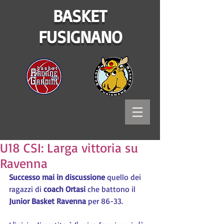
BASKET
FUSIGNANO
U18 CSI: Larga vittoria su
Ravenna
Successo mai in discussione 
quello dei 
ragazzi di 
coach Ortasi 
che battono il 
Junior Basket Ravenna
 per 86-33.