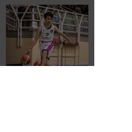
DR3: L'Aronne Gardini fa sua
gara 1 dei quarti play-off.