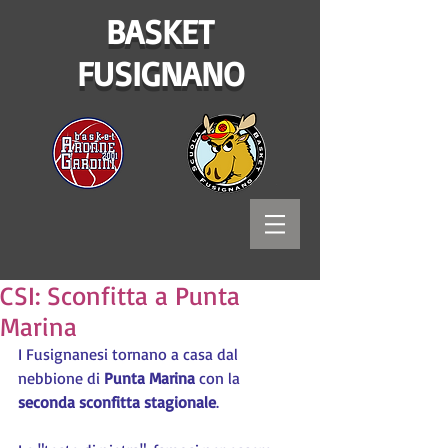
BASKET
FUSIGNANO
CSI: Sconfitta a Punta
Marina
I Fusignanesi tornano a casa dal 
nebbione di 
Punta Marina 
con la 
seconda sconfitta stagionale
.