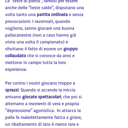
Le "teste di pietra", famosi per essere 
anche delle "teste calde", disputano una 
volta tanto una 
partita ordinata 
e senza 
provocazioni. I ravennati, quando 
vogliono, sanno giocare una buona 
pallacanestro (non a caso hanno già 
vinto una volta il campionato) e 
sfruttano il fatto di essere un 
gruppo 
collaudato 
che si conosce da anni e 
mettono in campo tutta la loro 
esperienza.
Per contro i nostri giocano troppo a 
sprazzi
. Quando si accende la miccia 
arrivano 
giocate spettacolari
, che poi si 
alternano a momenti di vera e propria 
"depressione" agonistica.  In attacco la 
palla fa maledettamente fatica a girare, 
un ribaltamento di lato è merce rara e 