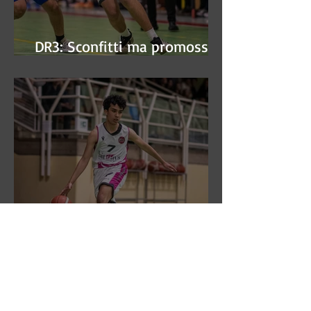
DR3: Sconfitti ma promossi
alle semifinali
DR3: L'Aronne Gardini fa sua
gara 1 dei quarti play-off.