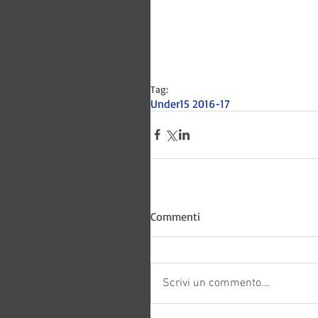
Tag:
Under15 2016-17
Bitways -
Commenti
Scrivi un commento...