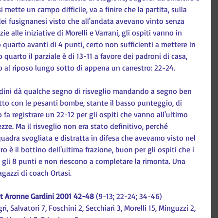
si mette un campo difficile, va a finire che la partita, sulla 
ei fusignanesi visto che all'andata avevano vinto senza 
ie alle iniziative di Morelli e Varrani, gli ospiti vanno in 
uarto avanti di 4 punti, certo non sufficienti a mettere in 
 quarto il parziale è di 13-11 a favore dei padroni di casa, 
o al riposo lungo sotto di appena un canestro: 22-24.
rdini dà qualche segno di risveglio mandando a segno ben 
tto con le pesanti bombe, stante il basso punteggio, di 
o fa registrare un 22-12 per gli ospiti che vanno all'ultimo 
ze. Ma il risveglio non era stato definitivo, perché 
squadra svogliata e distratta in difesa che avevamo visto nel 
è il bottino dell'ultima frazione, buon per gli ospiti che i 
 gli 8 punti e non riescono a completare la rimonta. Una 
agazzi di coach Ortasi.
t Aronne Gardini 2001 42-48
 (9-13; 22-24; 34-46)
ri, Salvatori 7, Foschini 2, Secchiari 3, Morelli 15, Minguzzi 2, 