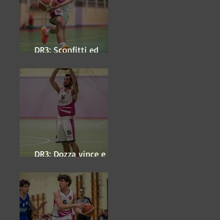
DR3: Sconfitti ed
eliminati
DR3: Dozza vince e
ipoteca la finale