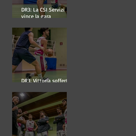
DR3: La CSI Servizi
vince la gara
'antipasto' dei play-off
DR3: Vittoria sofferta a
Faenza