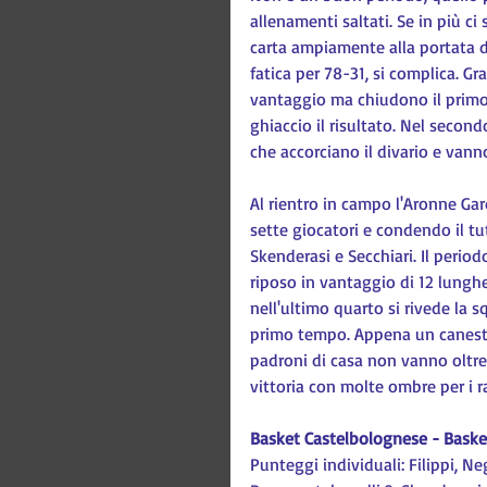
allenamenti saltati. Se in più ci 
carta ampiamente alla portata d
fatica per 78-31, si complica. Graz
vantaggio ma chiudono il primo q
ghiaccio il risultato. Nel secondo
che accorciano il divario e vann
Al rientro in campo l'Aronne Ga
sette giocatori e condendo il tu
Skenderasi e Secchiari. Il period
riposo in vantaggio di 12 lunghez
nell'ultimo quarto si rivede la 
primo tempo. Appena un canestro 
padroni di casa non vanno oltre
vittoria con molte ombre per i r
Basket Castelbolognese - Baske
Punteggi individuali: Filippi, Neg