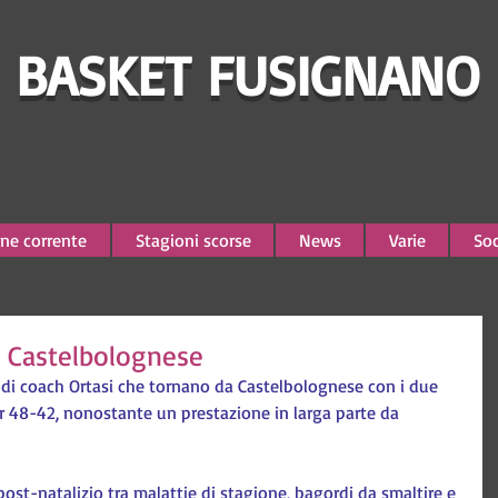
BASKET FUSIGNANO
ne corrente
Stagioni scorse
News
Varie
Soc
 a Castelbolognese
zzi di coach Ortasi che tornano da Castelbolognese con i due 
er 48-42, nonostante un prestazione in larga parte da 
st-natalizio tra malattie di stagione, bagordi da smaltire e 