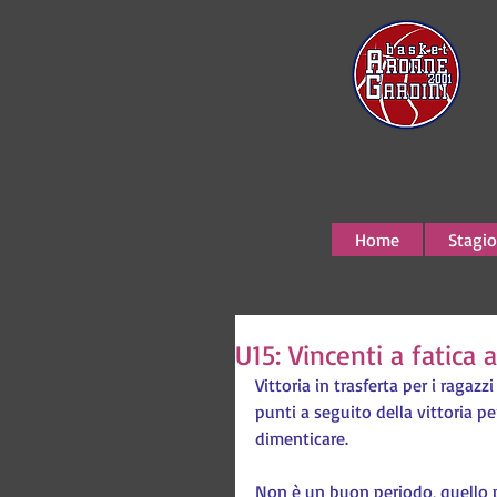
Home
Stagio
U15: Vincenti a fatica
Vittoria in trasferta per i raga
punti a seguito della vittoria p
dimenticare.
Non è un buon periodo, quello po