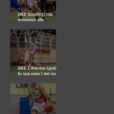
DR3: Sconfitti ma
promossi alle
semifinali
DR3: L'Aronne Gardini
fa sua gara 1 dei quarti
play-off.