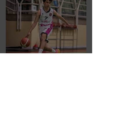
DR3: L'Aronne Gardini fa sua
gara 1 dei quarti play-off.