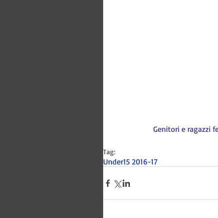
Genitori e ragazzi f
Tag:
Under15 2016-17
Bitways -