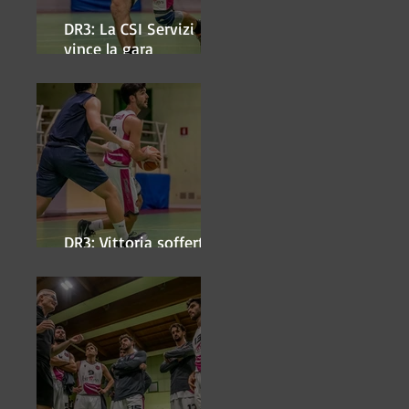
DR3: La CSI Servizi
vince la gara
'antipasto' dei play-off
DR3: Vittoria sofferta a
Faenza