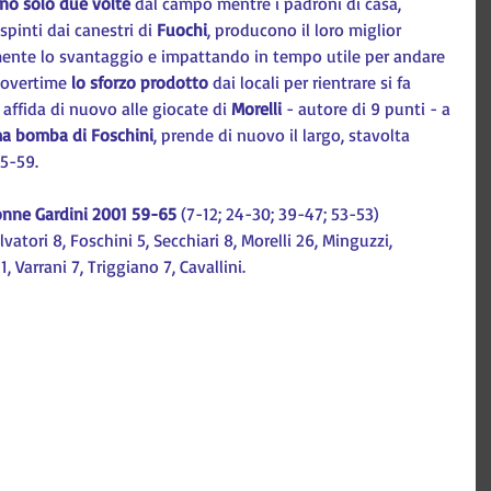
no solo due volte
 dal campo mentre i padroni di casa, 
spinti dai canestri di 
Fuochi
, producono il loro miglior 
nte lo svantaggio e impattando in tempo utile per andare 
'overtime 
lo sforzo prodotto
 dai locali per rientrare si fa 
 affida di nuovo alle giocate di 
Morelli 
- autore di 9 punti - a 
ma bomba di Foschini
, prende di nuovo il largo, stavolta 
5-59.
onne Gardini 2001 59-65
 (7-12; 24-30; 39-47; 53-53)
vatori 8, Foschini 5, Secchiari 8, Morelli 26, Minguzzi, 
, Varrani 7, Triggiano 7, Cavallini.