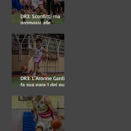
DR3: Sconfitti ma
promossi alle
semifinali
DR3: L'Aronne Gardini
fa sua gara 1 dei quarti
play-off.