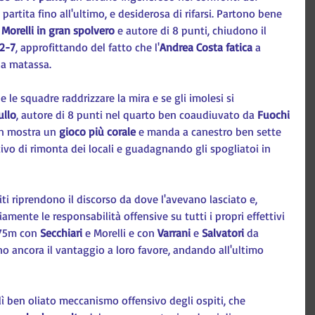
partita fino all'ultimo, e desiderosa di rifarsi. Partono bene 
 
Morelli in gran spolvero
 e autore di 8 punti, chiudono il 
12-7
, approfittando del fatto che l'
Andrea Costa fatica
 a 
la matassa.
le squadre raddrizzare la mira e se gli imolesi si 
ullo
, autore di 8 punti nel quarto ben coaudiuvato da 
Fuochi 
in mostra un 
gioco più corale
 e manda a canestro ben sette 
ivo di rimonta dei locali e guadagnando gli spogliatoi in 
spiti riprendono il discorso da dove l'avevano lasciato e, 
mente le responsabilità offensive su tutti i propri effettivi 
,75m con 
Secchiari 
e Morelli e con 
Varrani 
e 
Salvatori 
da 
o ancora il vantaggio a loro favore, andando all'ultimo 
lì ben oliato meccanismo offensivo degli ospiti, che 