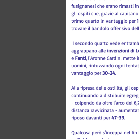
fusignanesi che erano rimasti in 
gli ospiti che, grazie al capitano
primo quarto in vantaggio per 
trovare il bandolo offensivo del
Il secondo quarto vede entrambe 
aggrappano alle 
invenzioni di L
e 
Fanti
, l'Aronne Gardini mette 
uomini, rintuzzando ogni tentat
vantaggio per 
30-24
.
Alla ripresa delle ostilità, gli o
continuando a distribuire egregia
- colpendo da oltre l'arco dei 6
distanza ravvicinata - aumentan
riposo davanti per 
47-39
.
Qualcosa però s'inceppa nel fin 