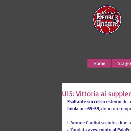
Home
Stagio
U15: Vittoria ai suppl
Esaltante successo esterno
 dei 
Imola
 per 
65-59
, dopo un temp
L'Aronne Gardini scende a Imola 
all'andata 
aveva vinto al PalaFu