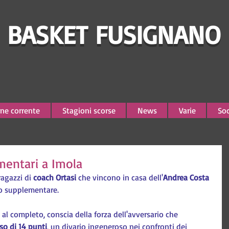
BASKET FUSIGNANO
ne corrente
Stagioni scorse
News
Varie
Soc
ementari a Imola
ragazzi di 
coach Ortasi
 che vincono in casa dell'
Andrea Costa 
o supplementare.
al completo, conscia della forza dell'avversario che 
so di 14 punti
, un divario ingeneroso nei confronti dei 