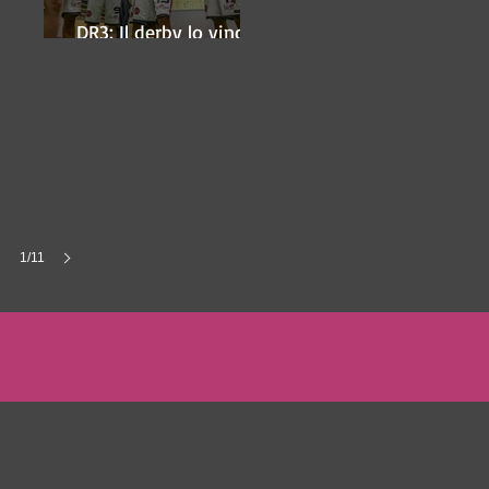
DR3: Il derby lo vince
ancora Lugo
1/11