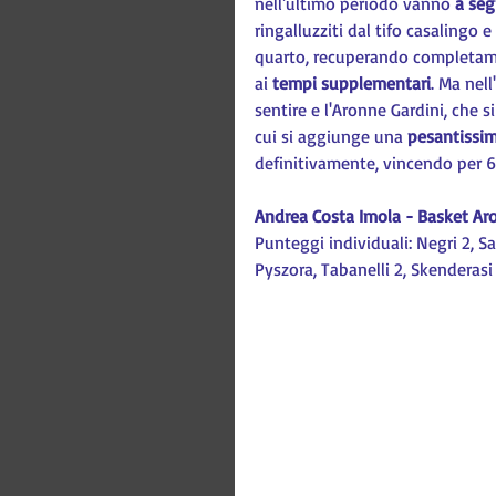
nell'ultimo periodo vanno 
a seg
ringalluzziti dal tifo casalingo e 
quarto, recuperando completame
ai 
tempi supplementari
. Ma nell
sentire e l'Aronne Gardini, che si
cui si aggiunge una 
pesantissi
definitivamente, vincendo per 6
Andrea Costa Imola - Basket Ar
Punteggi individuali: Negri 2, Sal
Pyszora, Tabanelli 2, Skenderasi 1