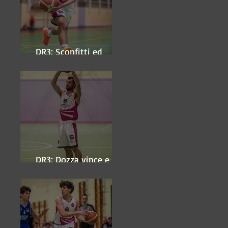
DR3: Sconfitti ed
eliminati
DR3: Dozza vince e
ipoteca la finale