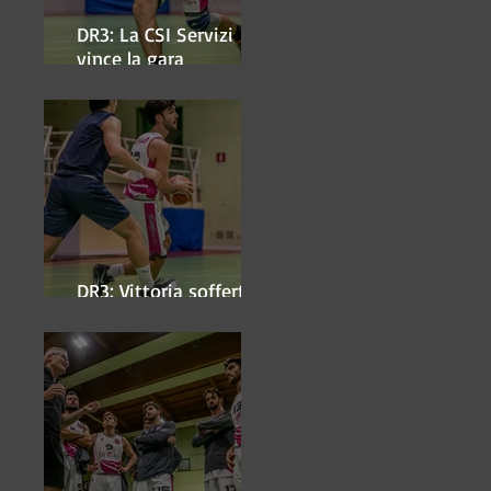
DR3: La CSI Servizi
vince la gara
'antipasto' dei play-off
DR3: Vittoria sofferta a
Faenza