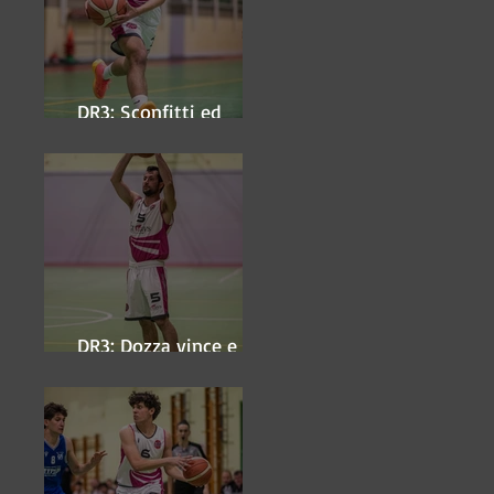
DR3: Sconfitti ed
eliminati
DR3: Dozza vince e
ipoteca la finale