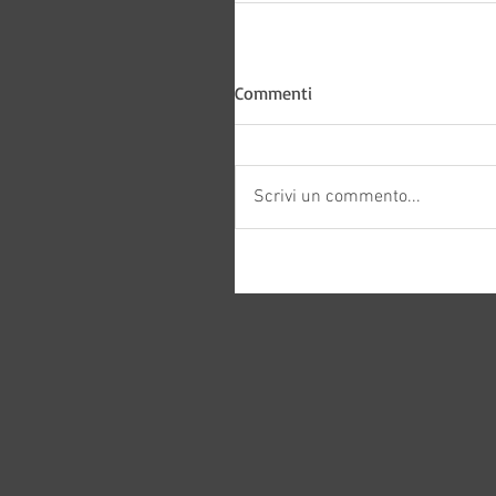
Commenti
Scrivi un commento...
Bitways -