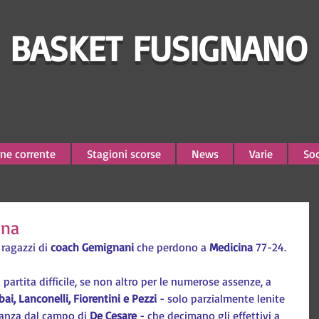
BASKET FUSIGNANO
ne corrente
Stagioni scorse
News
Varie
Soc
ina
 ragazzi di 
coach Gemignani
 che perdono a 
Medicina 
77-24.
partita difficile, se non altro per le numerose assenze, a 
bai, Lanconelli, Fiorentini e Pezzi 
- solo parzialmente lenite 
nanza dal campo di 
De Cesare
 - che decimano gli effettivi a 