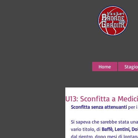
Home
Stagio
U13: Sconfitta a Medic
Sconfitta senza attenuanti
 per i
Si sapeva che sarebbe stata una 
vario titolo, di
 Baffè, Lentini, Do
dal rientro, dopo mesi di lonta