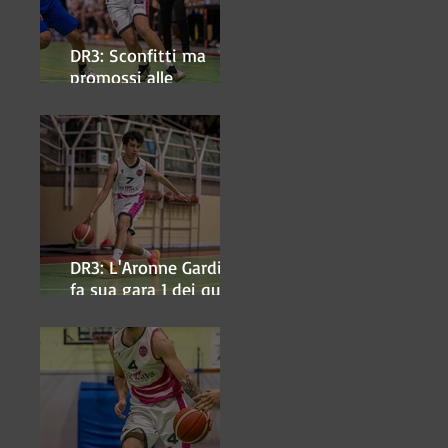
DR3: Sconfitti ma
promossi alle
semifinali
DR3: L'Aronne Gardini
fa sua gara 1 dei quarti
play-off.