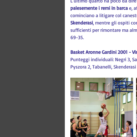
L'ultimo quarto ha poco da dire a
palesemente i remi in barca
 e, 
cominciano a litigare col canestr
Skenderasi
, mentre gli ospiti c
sufficienti per rimontare ma alm
69-35.
Basket Aronne Gardini 2001 - Vi
Punteggi individuali: Negri 3, Sal
Pyszora 2, Tabanelli, Skenderasi 5