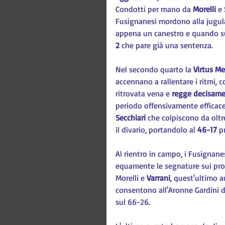
Condotti per mano da 
Morelli 
e 
Fusignanesi mordono alla jugula
appena un canestro e quando su
2
 che pare già una sentenza.
Nel secondo quarto la 
Virtus Me
accennano a rallentare i ritmi, 
ritrovata vena e 
regge decisame
periodo offensivamente efficace
Secchiari 
che colpiscono da oltre
il divario, portandolo al 
46-17 
p
Al rientro in campo, i Fusignane
equamente le segnature sui prop
Morelli e 
Varrani
, quest'ultimo a
consentono all'Aronne Gardini d
sul 66-26.