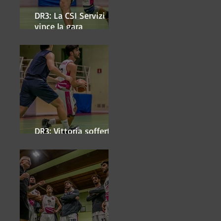
DR3: La CSI Servizi
vince la gara
'antipasto' dei play-off
DR3: Vittoria sofferta a
Faenza