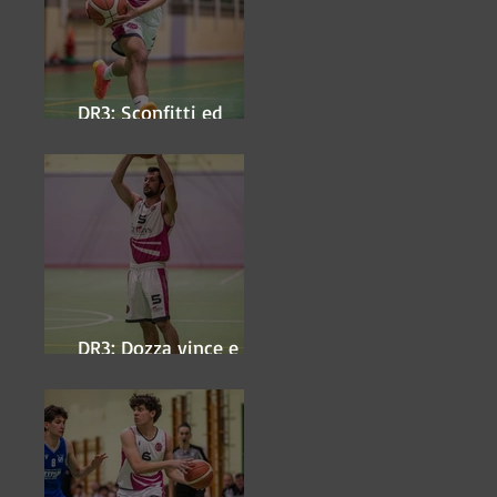
DR3: Sconfitti ed
eliminati
DR3: Dozza vince e
ipoteca la finale