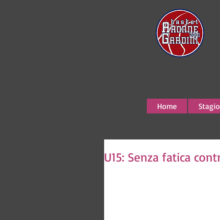
Home
Stagio
U15: Senza fatica cont