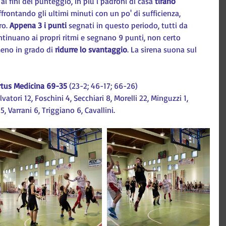
i fini del punteggio, in più i padroni di casa 
tirano 
affrontando gli ultimi minuti con un po' di sufficienza, 
o. 
Appena 3 i punti
 segnati in questo periodo, tutti da 
ontinuano ai propri ritmi e segnano 9 punti, non certo 
eno in grado di 
ridurre lo svantaggio
. La sirena suona sul 
rtus Medicina 69-35
 (23-2; 46-17; 66-26)
vatori 12, Foschini 4, Secchiari 8, Morelli 22, Minguzzi 1, 
, Varrani 6, Triggiano 6, Cavallini.