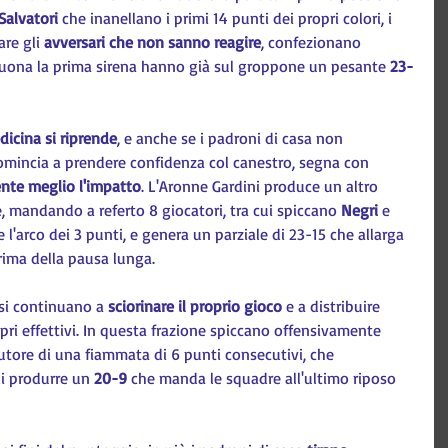
Salvatori 
che inanellano i primi 14 punti dei propri colori, i 
re gli 
avversari che non sanno reagire
, confezionano 
ona la prima sirena hanno già sul groppone un pesante 
23-
dicina si riprende
, e anche se i padroni di casa non 
comincia a prendere confidenza col canestro, segna con 
nte meglio l'impatto
. L'Aronne Gardini produce un altro 
, mandando a referto 8 giocatori, tra cui spiccano 
Negri 
e 
 l'arco dei 3 punti, e genera un parziale di 23-15 che allarga 
rima della pausa lunga.
si continuano a 
sciorinare il proprio gioco
 e a distribuire 
ri effettivi. In questa frazione spiccano offensivamente 
utore di una fiammata di 6 punti consecutivi, che 
i produrre un 
20-9
 che manda le squadre all'ultimo riposo 