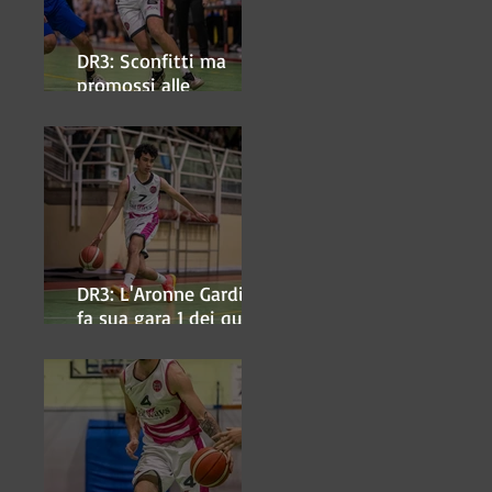
DR3: Sconfitti ma
promossi alle
semifinali
DR3: L'Aronne Gardini
fa sua gara 1 dei quarti
play-off.