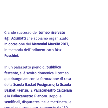
Grande successo del 
torneo riservato 
agli Aquilotti
 che abbiamo organizzato 
in occasione del 
Memorial MaxXIV 2017
, 
in memoria dell'indimenticato 
Max 
Foschini
.
In un palazzetto pieno di 
pubblico 
festante
, si è svolto domenica il torneo 
quadrangolare con la formazione di casa 
della 
Scuola Basket Fusignano
, la 
Scuola 
Basket Faenza
, la 
Pallacanestro Calderara 
e la 
Pallacanestro Pianoro
. Dopo le 
semifinali
, disputatesi nella mattinata, le 
squadre al completo, composte da 130 