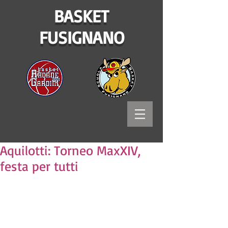
BASKET
FUSIGNANO
Aquilotti: Torneo MaxXIV,
festa per tutti