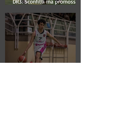
DR3: Sconfitti ma promossi
alle semifinali
DR3: L'Aronne Gardini fa sua
gara 1 dei quarti play-off.