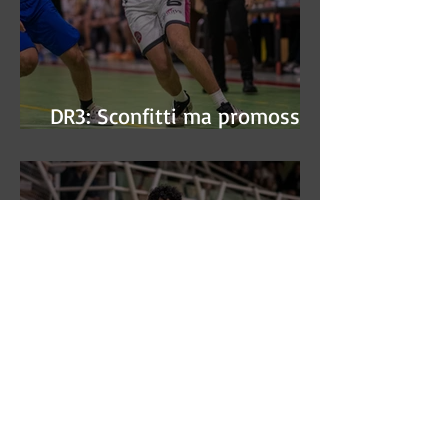
DR3: Sconfitti ma promossi
alle semifinali
DR3: L'Aronne Gardini fa sua