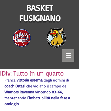
BASKET
FUSIGNANO
IDiv: Tutto in un quarto
Franca 
vittoria esterna
 degli uomini di 
coach Ortasi
 che violano il campo dei 
Warriors Ravenna
 vincendo 
83-64
, 
mantenendo l'
imbattibilità nella fase a 
orologio
.