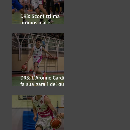
DR3: Sconfitti ma
promossi alle
semifinali
DR3: L'Aronne Gardini
fa sua gara 1 dei quarti
play-off.