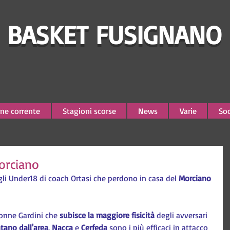
BASKET FUSIGNANO
ne corrente
Stagioni scorse
News
Varie
Soc
orciano
gli Under18 di coach Ortasi che perdono in casa del 
Morciano 
Aronne Gardini che 
subisce la maggiore fisicità
 degli avversari 
ntano dall'area
. 
Nacca 
e 
Cerfeda 
sono i più efficaci in attacco 