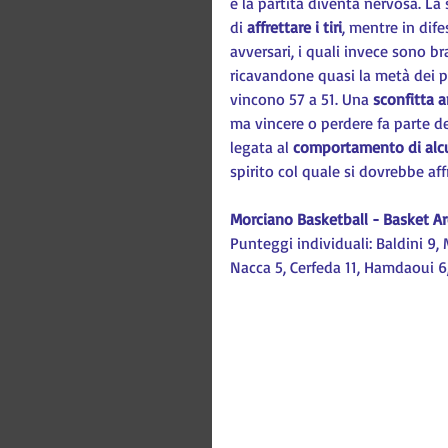
e la partita diventa nervosa. La
di 
affrettare i tiri
, mentre in dif
avversari, i quali invece sono bra
ricavandone quasi la metà dei pu
vincono 57 a 51. Una 
sconfitta 
ma vincere o perdere fa parte de
legata al 
comportamento di alcun
spirito col quale si dovrebbe aff
Morciano Basketball - Basket A
Punteggi individuali: Baldini 9, M
Nacca 5, Cerfeda 11, Hamdaoui 6, C