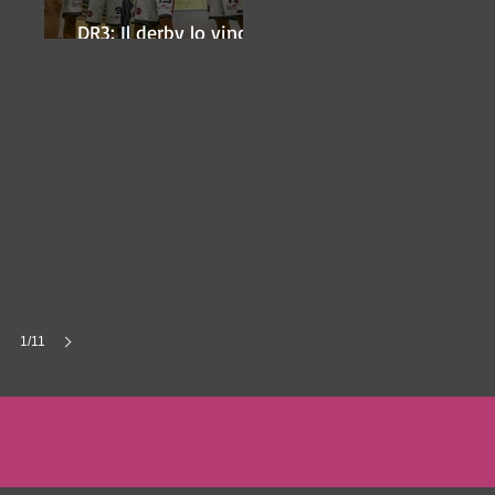
DR3: Il derby lo vince
ancora Lugo
1/11