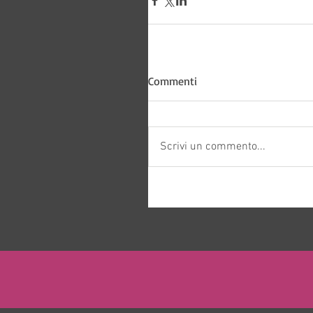
Bitways -
Commenti
Scrivi un commento...