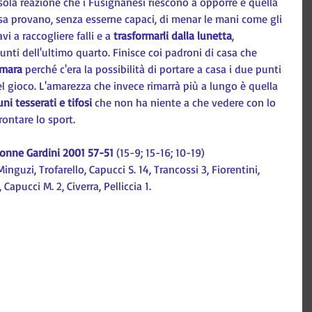
 sola reazione che i Fusignanesi riescono a opporre è quella 
esa provano, senza esserne capaci, di menar le mani come gli 
vi a raccogliere falli e a 
trasformarli dalla lunetta
, 
nti dell'ultimo quarto. Finisce coi padroni di casa che 
amara
 perché c'era la possibilità di portare a casa i due punti 
l gioco. L'amarezza che invece rimarrà più a lungo è quella 
i tesserati e tifosi
 che non ha niente a che vedere con lo 
rontare lo sport.
ronne Gardini 2001 57-51
 (15-9; 15-16; 10-19)
inguzi, Trofarello, Capucci S. 14, Trancossi 3, Fiorentini, 
apucci M. 2, Civerra, Pelliccia 1.