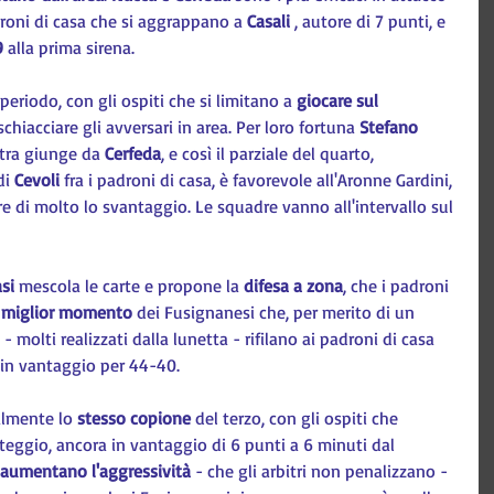
oni di casa che si aggrappano a 
Casali 
, autore di 7 punti, e 
9
 alla prima sirena.
riodo, con gli ospiti che si limitano a 
giocare sul 
schiacciare gli avversari in area. Per loro fortuna 
Stefano 
ltra giunge da 
Cerfeda
, e così il parziale del quarto, 
i 
Cevoli
 fra i padroni di casa, è favorevole all'Aronne Gardini, 
re di molto lo svantaggio. Le squadre vanno all'intervallo sul 
si
 mescola le carte e propone la 
difesa a zona
, che i padroni 
 
miglior momento
 dei Fusignanesi che, per merito di un 
 - molti realizzati dalla lunetta - rifilano ai padroni di casa 
a in vantaggio per 44-40.
almente lo 
stesso copione
 del terzo, con gli ospiti che 
teggio, ancora in vantaggio di 6 punti a 6 minuti dal 
aumentano l'aggressività
 - che gli arbitri non penalizzano - 