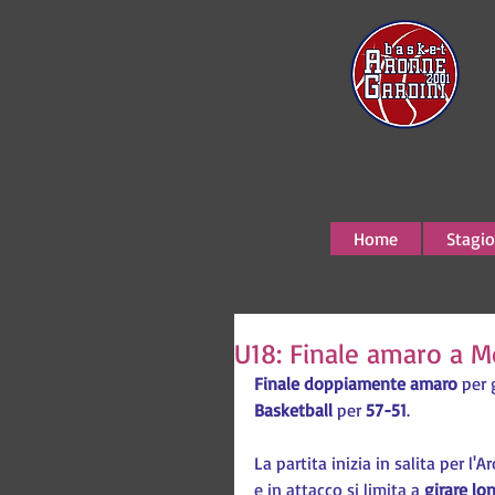
Home
Stagio
U18: Finale amaro a M
Finale doppiamente amaro
 per 
Basketball
 per 
57-51
.
La partita inizia in salita per l'
e in attacco si limita a 
girare lo