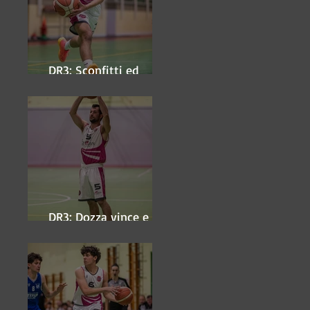
DR3: Sconfitti ed
eliminati
DR3: Dozza vince e
ipoteca la finale