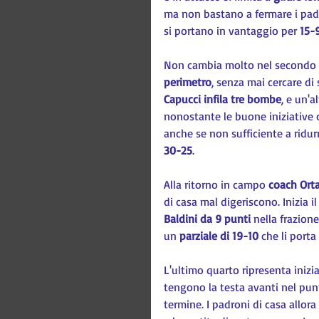
ma non bastano a fermare i padr
si portano in vantaggio per 
15-
Non cambia molto nel secondo pe
perimetro
, senza mai cercare di 
Capucci infila tre bombe
, e un'a
nonostante le buone iniziative d
anche se non sufficiente a ridur
30-25
.
Alla ritorno in campo 
coach Orta
di casa mal digeriscono. Inizia il
Baldini da 9 punti
 nella frazione
un 
parziale di 19-10 
che li port
L'ultimo quarto ripresenta inizi
tengono la testa avanti nel pun
termine. I padroni di casa allora 