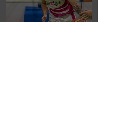
DR3: La CSI Servizi vince la
gara 'antipasto' dei play-off