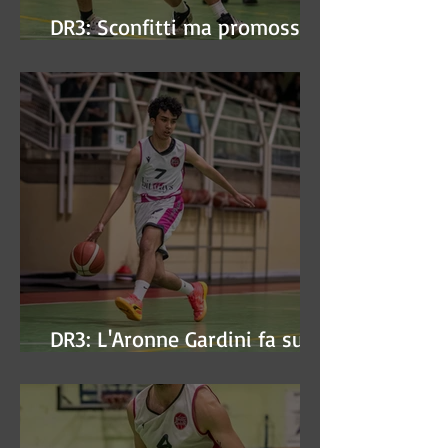
DR3: Sconfitti ma promossi
alle semifinali
DR3: L'Aronne Gardini fa sua
gara 1 dei quarti play-off.