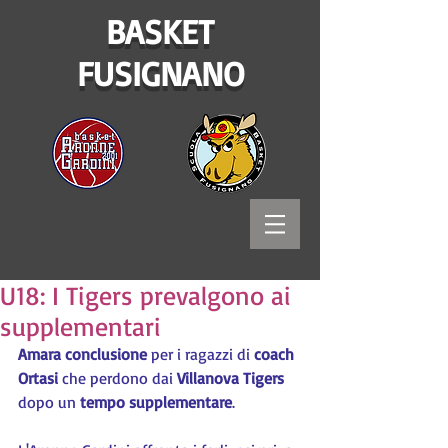
BASKET
FUSIGNANO
U18: I Tigers prevalgono ai
supplementari
Amara conclusione
 per i ragazzi di 
coach 
Ortasi
 che perdono dai 
Villanova Tigers
dopo un 
tempo supplementare
.