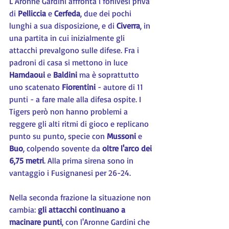
L'Aronne Gardini affronta i forlivesi priva 
di 
Pelliccia 
e 
Cerfeda
, due dei pochi 
lunghi a sua disposizione, e di 
Civerra
, in 
una partita in cui inizialmente gli 
attacchi prevalgono sulle difese. Fra i 
padroni di casa si mettono in luce 
Hamdaoui 
e 
Baldini 
ma è soprattutto 
uno scatenato 
Fiorentini 
- autore di 11 
punti - a fare male alla difesa ospite. I 
Tigers però non hanno problemi a 
reggere gli alti ritmi di gioco e replicano 
punto su punto, specie con 
Mussoni 
e 
Buo
, colpendo sovente da 
oltre l'arco dei 
6,75 metri
. Alla prima sirena sono in 
vantaggio i Fusignanesi per 26-24.
Nella seconda frazione la situazione non 
cambia: 
gli attacchi continuano a 
macinare punti
, con l'Aronne Gardini che 