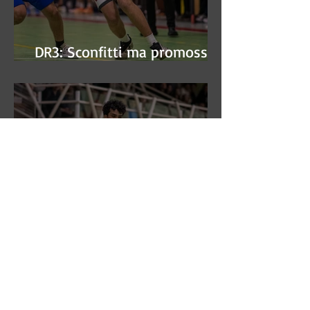
DR3: Sconfitti ma promossi
alle semifinali
DR3: L'Aronne Gardini fa sua
gara 1 dei quarti play-off.