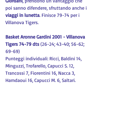
Giordani
, prendono un vantaggio che 
poi sanno difendere, sfruttando anche i 
viaggi in lunetta
. Finisce 79-74 per i 
Villanova Tigers.
Basket Aronne Gardini 2001 - Villanova 
Tigers 74-79 dts
 (26-24; 43-40; 56-62; 
69-69)
Punteggi individuali: Ricci, Baldini 14, 
Minguzzi, Trofarello, Capucci S. 12, 
Trancossi 7, Fiorentini 16, Nacca 3, 
Hamdaoui 16, Capucci M. 6, Saltari.