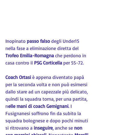
Inopinato 
passo falso
 degli Under15 
nella fase a eliminazione diretta del 
Trofeo Emilia-Romagna 
che perdono in 
casa contro il 
PSG Corticella
 per 55-72.
Coach Ortasi
 è appena diventato papà 
per la seconda volta e non può esimersi 
dallo stare ad un capezzale più delicato, 
quindi la squadra torna, per una partita, 
n
elle mani di coach Gemignani
. I 
Fusignanesi soffrono fin da subito la 
squadra bolognese e dopo pochi minuti 
si ritrovano a 
inseguire
, anche se 
non 