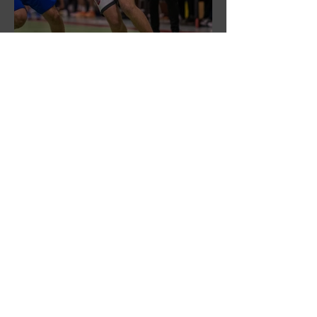
DR3: Sconfitti ma promossi
alle semifinali
DR3: L'Aronne Gardini fa sua
gara 1 dei quarti play-off.