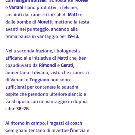
con margini abissali
. Nonostante 
Morelli
e 
Varrani 
siano produttivi, i felsinei, 
sospinti dai canestri iniziali di 
Matti 
e 
dalle bombe di 
Moretti
, mettono la testa 
avanti nel punteggio, andando alla 
prima pausa in vantaggio per 
19-13
.
Nella seconda frazione, i bolognesi si 
affidano alle iniziative di Matti che, ben 
coaudiuvato da 
Rimondi 
e 
Garuti
, 
aumentano il divario, visto che i canestri 
di Varrani e 
Triggiano 
non sono 
sufficienti per contenere la squadra 
ospite che prendono ulteriore slancio e 
va al riposo con un vantaggio in doppia 
cifra: 
38-28
.
Al ritorno in campo, i ragazzi di coach 
Gemignani tentano di invertire l'inerzia e 