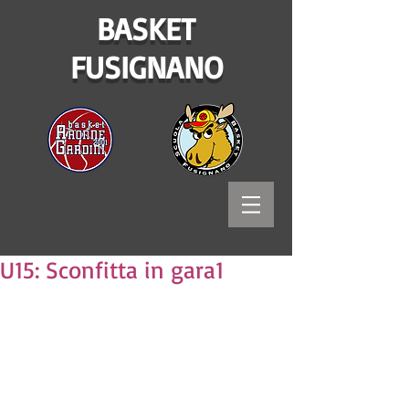
BASKET
FUSIGNANO
U15: Sconfitta in gara1