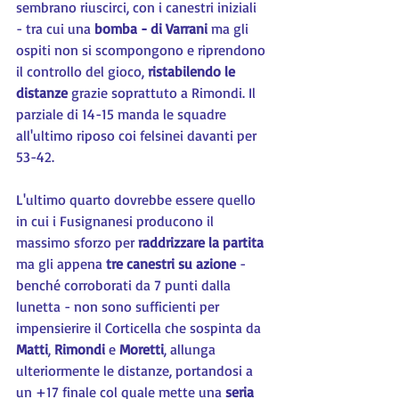
sembrano riuscirci, con i canestri iniziali 
- tra cui una 
bomba - di Varrani
 ma gli 
ospiti non si scompongono e riprendono 
il controllo del gioco, 
ristabilendo le 
distanze
 grazie soprattuto a Rimondi. Il 
parziale di 14-15 manda le squadre 
all'ultimo riposo coi felsinei davanti per 
53-42.
L'ultimo quarto dovrebbe essere quello 
in cui i Fusignanesi producono il 
massimo sforzo per 
raddrizzare la partita
ma gli appena 
tre canestri su azione
 - 
benché corroborati da 7 punti dalla 
lunetta - non sono sufficienti per 
impensierire il Corticella che sospinta da 
Matti
, 
Rimondi 
e 
Moretti
, allunga 
ulteriormente le distanze, portandosi a 
un +17 finale col quale mette una 
seria 