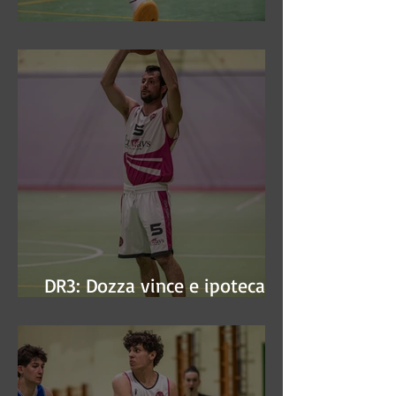
DR3: Sconfitti ed eliminati
DR3: Dozza vince e ipoteca la
finale