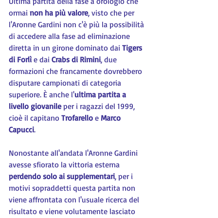
Ultima partita della fase a orologio che 
ormai 
non ha più valore
, visto che per 
l'Aronne Gardini non c'è più la possibilità 
di accedere alla fase ad eliminazione 
diretta in un girone dominato dai 
Tigers 
di Forlì
 e dai 
Crabs di Rimini
, due 
formazioni che francamente dovrebbero 
disputare campionati di categoria 
superiore. È anche l'
ultima partita a 
livello giovanile
 per i ragazzi del 1999, 
cioè il capitano 
Trofarello 
e 
Marco 
Capucci
.
Nonostante all'andata l'Aronne Gardini 
avesse sfiorato la vittoria esterna 
perdendo solo ai supplementari
, per i 
motivi sopraddetti questa partita non 
viene affrontata con l'usuale ricerca del 
risultato e viene volutamente lasciato 