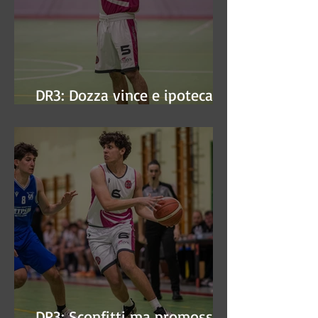
DR3: Dozza vince e ipoteca la
finale
DR3: Sconfitti ma promossi