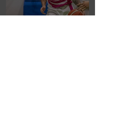
DR3: La CSI Servizi vince la
gara 'antipasto' dei play-off