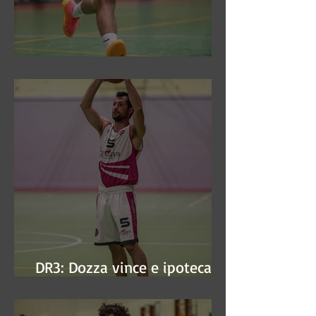
DR3: Sconfitti ed eliminati
DR3: Dozza vince e ipoteca la
finale