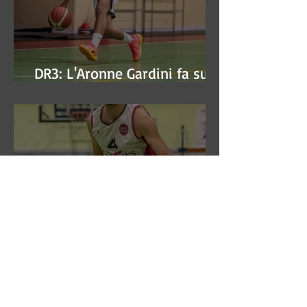
DR3: L'Aronne Gardini fa sua
gara 1 dei quarti play-off.
DR3: La CSI Servizi vince la
gara 'antipasto' dei play-off