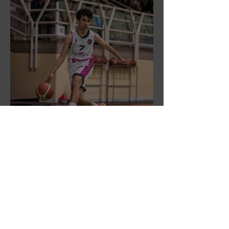
DR3: L'Aronne Gardini fa sua
gara 1 dei quarti play-off.