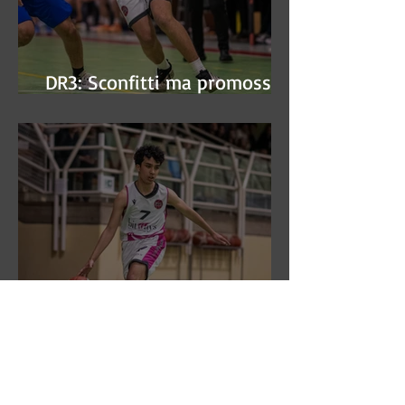
DR3: Sconfitti ma promossi
alle semifinali
DR3: L'Aronne Gardini fa sua
gara 1 dei quarti play-off.