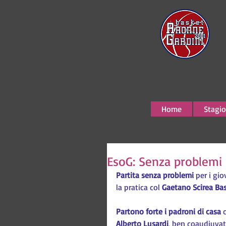
Home
Stagio
EsoG: Senza problemi c
Partita senza problemi 
per i gio
la pratica col 
Gaetano Scirea Bas
Partono forte i padroni di casa
 
Alberto Lusardi
, ben coaudiuvat