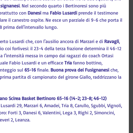
Fusignanesi
. Nel secondo quarto i Bertinoresi sono più 
prattutto con 
Danesi 
ma 
Fabio Lusardi
 prende il testimone 
re il canestro ospite. Ne esce un parziale di 9-6 che porta il 
 prima dell'intervallo lungo.
erto Lusardi che, con l'ausilio ancora di Marzari e di 
Ravagli
, 
io coi forlivesi: il 23-4 della terza frazione determina il 46-12 
a l'intensità messa in campo dai ragazzi do coach Ortasi 
uale Fabio Lusardi e un efficace 
Tria 
fanno bottino, 
unteggio sul 
65-16
 finale. 
Buona prova dei Fusignanesi
 che, 
prima partita di campionato del girone Giallo, raddrizzano la 
no Scirea Basket Bertinoro 65-16 (14-2; 23-8; 46-12)
 Lusardi 29, Marzari 6, Amadei, Tria 8, Carullo, Sgubbi, Vignoli, 
ro: Forti 3, Danesi 6, Valentini, Lega 3, Righi 2, Simoncini, 
everi 2, Leanza.