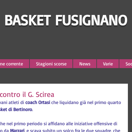
BASKET FUSIGNANO
ne corrente
Stagioni scorse
News
Varie
Soc
ontro il G. Scirea
vani atleti di 
coach Ortasi
 che liquidano già nel primo quarto 
ket di Bertinoro
.
che nel primo periodo si affidano alle iniziative offensive di 
o da 
Marzari
, e scava subito un solco fra le due squadre, che 