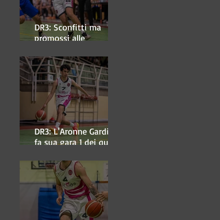
DR3: Sconfitti ma
promossi alle
semifinali
DR3: L'Aronne Gardini
fa sua gara 1 dei quarti
play-off.