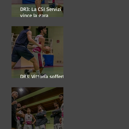
DR3: La CSI Servizi
vince la gara
'antipasto' dei play-off
DR3: Vittoria sofferta a
Faenza