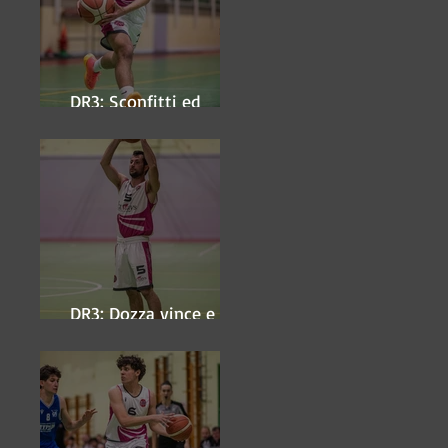
DR3: Sconfitti ed
eliminati
DR3: Dozza vince e
ipoteca la finale